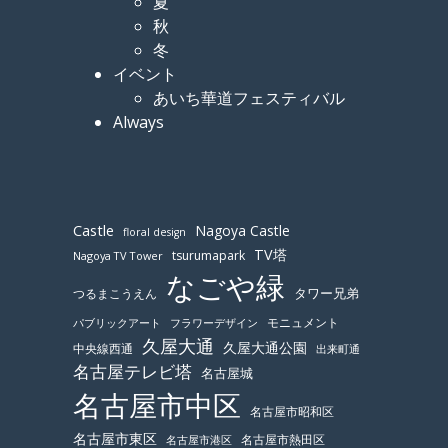
夏
秋
冬
イベント
あいち華道フェスティバル
Always
Castle
Nagoya Castle
floral design
TV塔
tsurumapark
Nagoya TV Tower
なごや緑
つるまこうえん
タワー兄弟
モニュメント
パブリックアート
フラワーデザイン
久屋大通
久屋大通公園
中央線西通
出来町通
名古屋テレビ塔
名古屋城
名古屋市中区
名古屋市昭和区
名古屋市東区
名古屋市熱田区
名古屋市港区