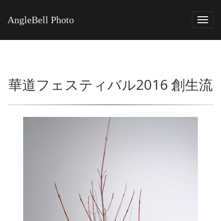
AngleBell Photo
Tog
navi
華道フェスティバル2016 創生流