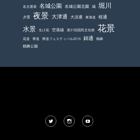
堀川
名城公園
名城公園北園
城
名古屋港
夜景
大津通
桜通
大須通
夕景
東海道
花景
水景
空港線
生け花
第31回国民文化祭
錦通
鶴舞
花道
華道
華道フェスティバル2016
鶴舞公園
Twitter
Instagram
YouTube
風景写真 人物の写り込みについて