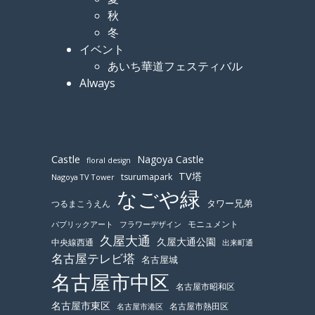
秋
冬
イベント
あいち華道フェスティバル
Always
Castle
Nagoya Castle
floral design
TV塔
tsurumapark
Nagoya TV Tower
なごや緑
つるまこうえん
タワー兄弟
モニュメント
パブリックアート
フラワーデザイン
久屋大通
久屋大通公園
中央線西通
出来町通
名古屋テレビ塔
名古屋城
名古屋市中区
名古屋市昭和区
名古屋市東区
名古屋市熱田区
名古屋市港区