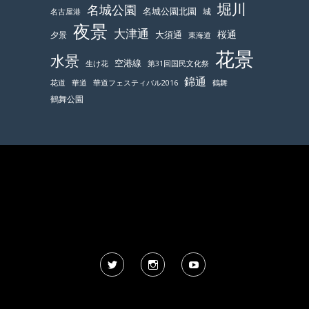
堀川
名城公園
名城公園北園
城
名古屋港
夜景
大津通
桜通
大須通
夕景
東海道
花景
水景
空港線
生け花
第31回国民文化祭
錦通
鶴舞
花道
華道
華道フェスティバル2016
鶴舞公園
Twitter
Instagram
YouTube
風景写真 人物の写り込みについて