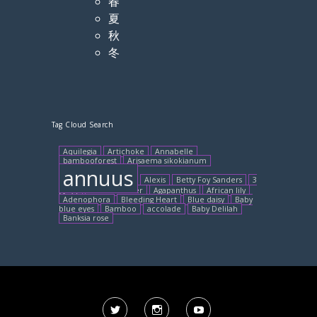
春
夏
秋
冬
Tag Cloud Search
Aquilegia
Artichoke
Annabelle
bambooforest
Arisaema sikokianum
annuus
Alexis
Betty Foy Sanders
3
月8日
Balloon flower
Agapanthus
African lily
Adenophora
Bleeding Heart
Blue daisy
Baby
blue eyes
Bamboo
accolade
Baby Delilah
Banksia rose