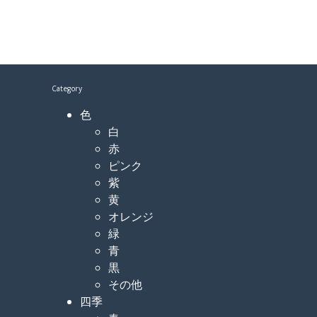
Category
色
白
赤
ピンク
紫
黄
オレンジ
緑
青
黒
その他
四季