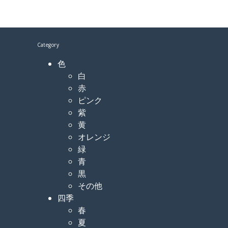
Category
色
白
赤
ピンク
紫
黄
オレンジ
緑
青
黒
その他
四季
春
夏