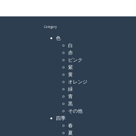
Category
色
白
赤
ピンク
紫
黄
オレンジ
緑
青
黒
その他
四季
春
夏