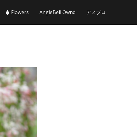
Flowers
AngleBell Ownd
アメブロ