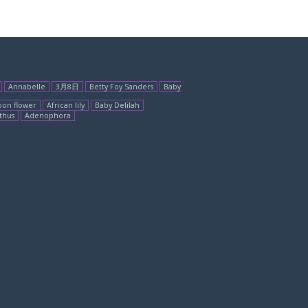
Annabelle
3月8日
Betty Foy Sanders
Baby
oon flower
African lily
Baby Delilah
thus
Adenophora