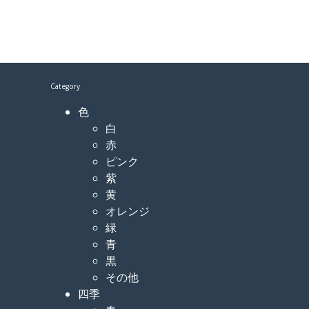
Category
色
白
赤
ピンク
紫
黄
オレンジ
緑
青
黒
その他
四季