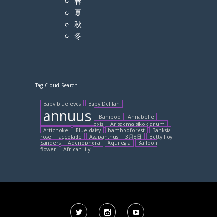
春
夏
秋
冬
Tag Cloud Search
Baby blue eyes
Baby Delilah
annuus
Bamboo
Annabelle
Bleeding Heart
Alexis
Arisaema sikokianum
Artichoke
Blue daisy
bambooforest
Banksia
rose
accolade
Agapanthus
3月8日
Betty Foy
Sanders
Adenophora
Aquilegia
Balloon
flower
African lily