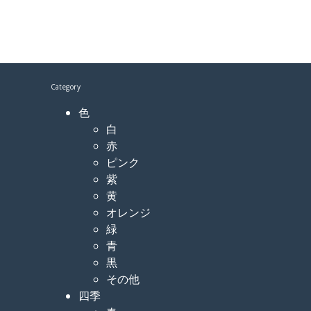
Category
色
白
赤
ピンク
紫
黄
オレンジ
緑
青
黒
その他
四季