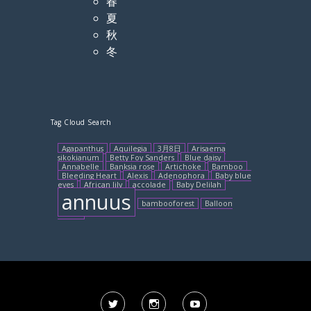
春
夏
秋
冬
Tag Cloud Search
Agapanthus
Aquilegia
3月8日
Arisaema
sikokianum
Betty Foy Sanders
Blue daisy
Annabelle
Banksia rose
Artichoke
Bamboo
Bleeding Heart
Alexis
Adenophora
Baby blue
eyes
African lily
accolade
Baby Delilah
annuus
bambooforest
Balloon
flower