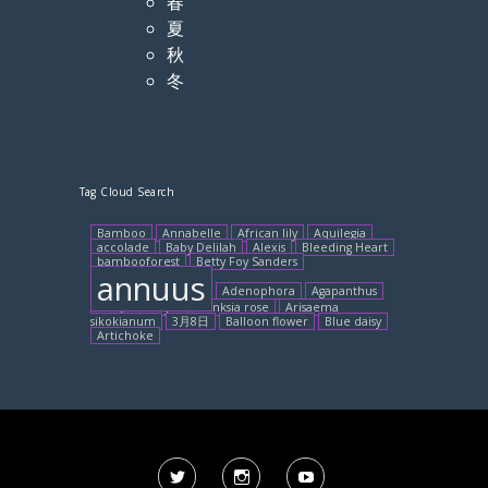
春
夏
秋
冬
Tag Cloud Search
Bamboo
Annabelle
African lily
Aquilegia
accolade
Baby Delilah
Alexis
Bleeding Heart
bambooforest
Betty Foy Sanders
annuus
Adenophora
Agapanthus
Baby blue eyes
Banksia rose
Arisaema
sikokianum
3月8日
Balloon flower
Blue daisy
Artichoke