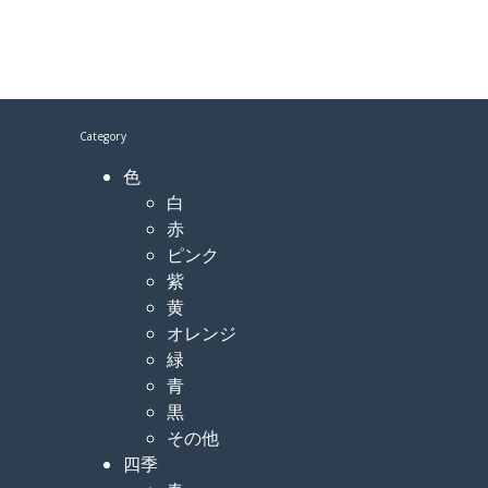
Category
色
白
赤
ピンク
紫
黄
オレンジ
緑
青
黒
その他
四季