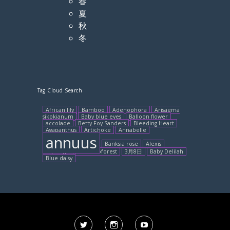
春
夏
秋
冬
Tag Cloud Search
African lily
Bamboo
Adenophora
Arisaema
sikokianum
Baby blue eyes
Balloon flower
accolade
Betty Foy Sanders
Bleeding Heart
Agapanthus
Artichoke
Annabelle
annuus
Banksia rose
Alexis
Aquilegia
bambooforest
3月8日
Baby Delilah
Blue daisy