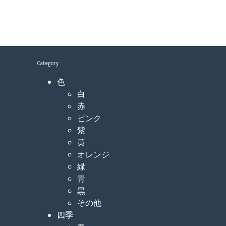
Category
色
白
赤
ピンク
紫
黄
オレンジ
緑
青
黒
その他
四季