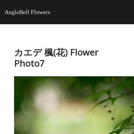
AngleBell Flowers
カエデ 楓(花) Flower
Photo7