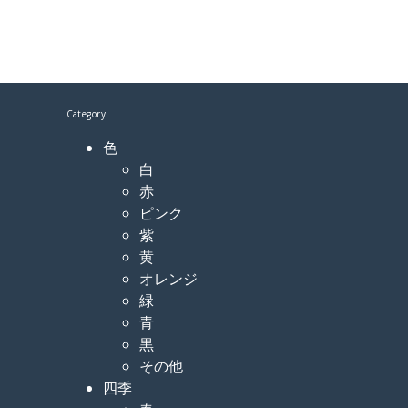
Category
色
白
赤
ピンク
紫
黄
オレンジ
緑
青
黒
その他
四季