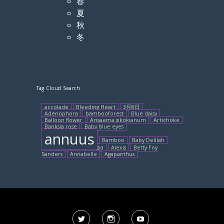
春
夏
秋
冬
Tag Cloud Search
accolade
Bleeding Heart
3月8日
Adenophora
bambooforest
Blue daisy
Balloon flower
Arisaema sikokianum
Artichoke
Banksia rose
Baby blue eyes
annuus
Bamboo
Baby Delilah
African lily
Aquilegia
Alexis
Betty Foy
Sanders
Annabelle
Agapanthus