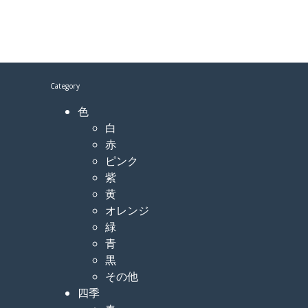
Category
色
白
赤
ピンク
紫
黄
オレンジ
緑
青
黒
その他
四季