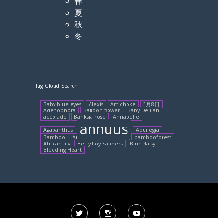
春
夏
秋
冬
Tag Cloud Search
Baby blue eyes
Alexis
Artichoke
3月8日
Adenophora
Balloon flower
Baby Delilah
accolade
Banksia rose
Annabelle
annuus
Agapanthus
Aquilegia
Bamboo
Arisaema sikokianum
bambooforest
African lily
Betty Foy Sanders
Blue daisy
Bleeding Heart