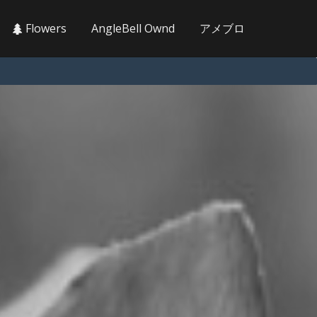
Flowers
AngleBell Ownd
アメブロ