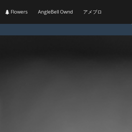
Flowers
AngleBell Ownd
アメブロ