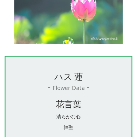
ハス 蓮
-
-
Flower Data
花言葉
清らかな心
神聖