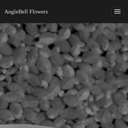
AngleBell Flowers
Tog
navi