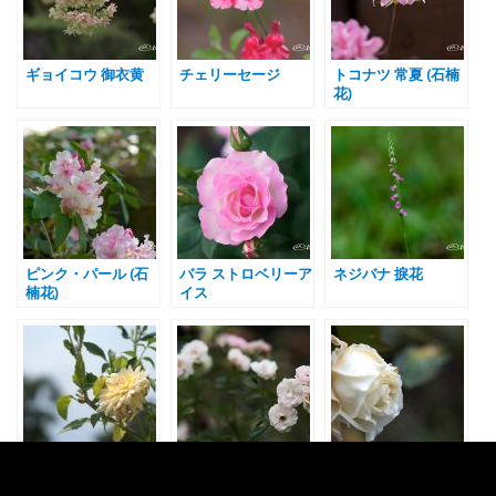
ギョイコウ 御衣黄
チェリーセージ
トコナツ 常夏 (石楠
花)
ピンク・パール (石
バラ ストロベリーア
ネジバナ 捩花
楠花)
イス
プリティベイビー
春の雪 (バラ)
ミセス キャンベル
(ダリア)
ホール (バラ)