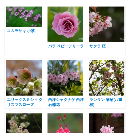
コムラサキ 小紫
バラ ベビーデリーラ
サクラ 桜
エリックスミシィ ク
西洋シャクナゲ 西洋
ランラン 蘭蘭(八重
リスマスローズ
石楠花
桜)