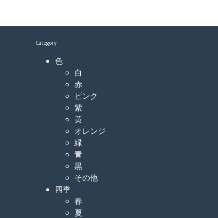
Category
色
白
赤
ピンク
紫
黄
オレンジ
緑
青
黒
その他
四季
春
夏