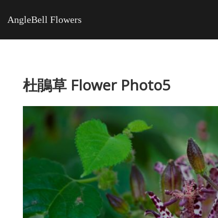
AngleBell Flowers
杜鵑草 Flower Photo5