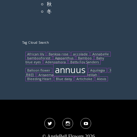
秋
冬
Tag Cloud Search
African lily
Banksia rose
accolade
Annabelle
bambooforest
Agapanthus
Bamboo
Baby
blue eyes
Adenophora
Betty Foy Sanders
annuus
Balloon flower
Aquilegia
3
月8日
Arisaema sikokianum
Baby Delilah
Bleeding Heart
Blue daisy
Artichoke
Alexis
Twitter
Instagram
YouTube
©
AngleBell Flowers 2026