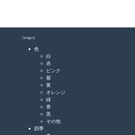
Category
色
白
赤
ピンク
紫
黄
オレンジ
緑
青
黒
その他
四季