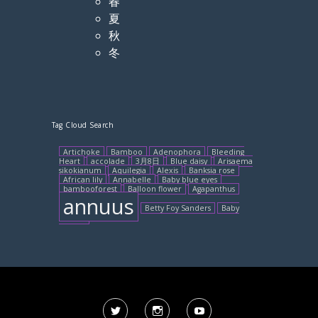
春
夏
秋
冬
Tag Cloud Search
Artichoke
Bamboo
Adenophora
Bleeding
Heart
accolade
3月8日
Blue daisy
Arisaema
sikokianum
Aquilegia
Alexis
Banksia rose
African lily
Annabelle
Baby blue eyes
bambooforest
Balloon flower
Agapanthus
annuus
Betty Foy Sanders
Baby
Delilah