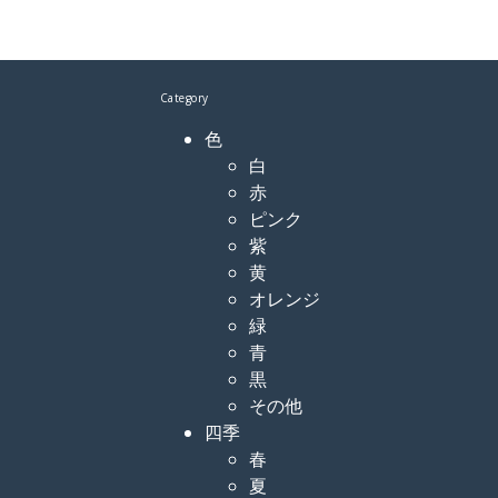
Category
色
白
赤
ピンク
紫
黄
オレンジ
緑
青
黒
その他
四季
春
夏