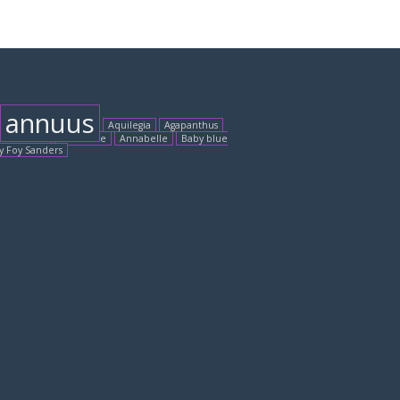
annuus
Aquilegia
Agapanthus
booforest
Artichoke
Annabelle
Baby blue
y Foy Sanders