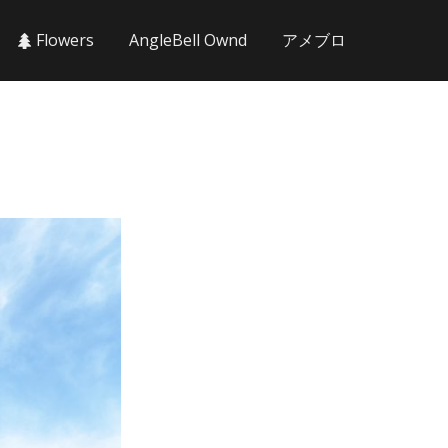
Flowers
AngleBell Ownd
アメブロ