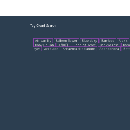
Tag Cloud Search
African lily
Balloon flower
Blue daisy
Bamboo
Alexis
Baby Delilah
3月8日
Bleeding Heart
Banksia rose
bam
eyes
accolade
Arisaema sikokianum
Adenophora
Bett