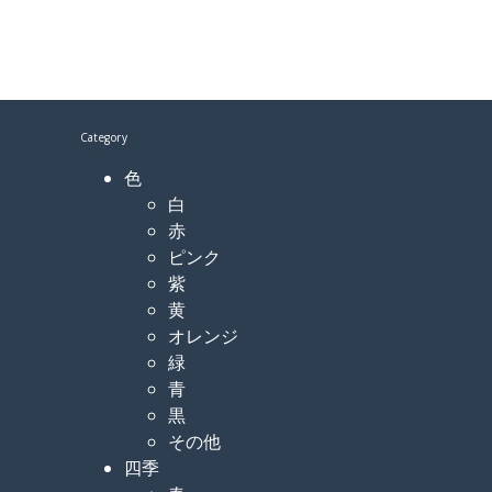
Category
色
白
赤
ピンク
紫
黄
オレンジ
緑
青
黒
その他
四季