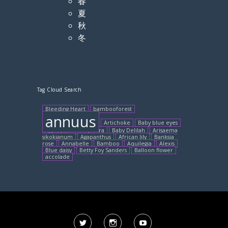
春
夏
秋
冬
Tag Cloud Search
Bleeding Heart
bambooforest
annuus
Artichoke
Baby blue eyes
3月8日
Adenophora
Baby Delilah
Arisaema
sikokianum
Agapanthus
African lily
Banksia
rose
Annabelle
Bamboo
Aquilegia
Alexis
Blue daisy
Betty Foy Sanders
Balloon flower
accolade