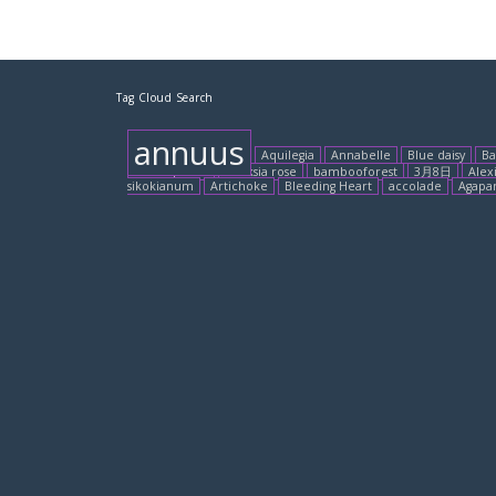
Tag Cloud Search
annuus
Aquilegia
Annabelle
Blue daisy
B
Adenophora
Banksia rose
bambooforest
3月8日
Alex
sikokianum
Artichoke
Bleeding Heart
accolade
Agapa