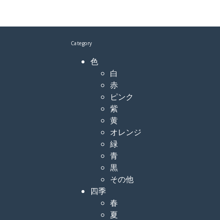
Category
色
白
赤
ピンク
紫
黄
オレンジ
緑
青
黒
その他
四季
春
夏