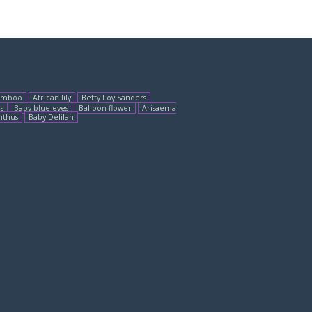
amboo
African lily
Betty Foy Sanders
is
Baby blue eyes
Balloon flower
Arisaema
nthus
Baby Delilah