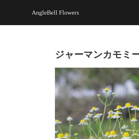
AngleBell Flowers
ジャーマンカモミール F