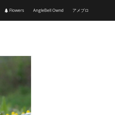
Flowers
AngleBell Ownd
アメブロ