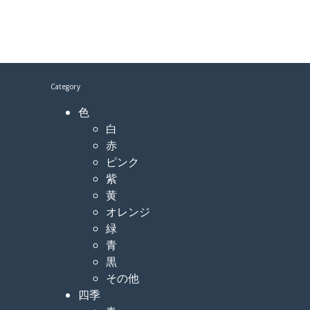
Category
色
白
赤
ピンク
紫
黄
オレンジ
緑
青
黒
その他
四季