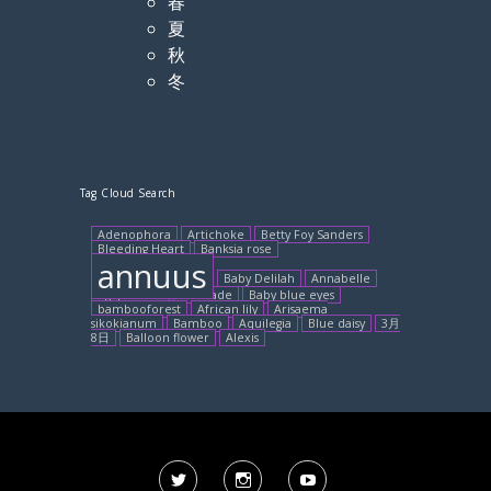
春
夏
秋
冬
Tag Cloud Search
Adenophora
Artichoke
Betty Foy Sanders
Bleeding Heart
Banksia rose
annuus
Baby Delilah
Annabelle
Agapanthus
accolade
Baby blue eyes
bambooforest
African lily
Arisaema
sikokianum
Bamboo
Aquilegia
Blue daisy
3月
8日
Balloon flower
Alexis