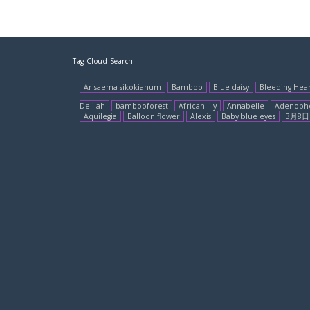
Tag Cloud Search
Arisaema sikokianum
Bamboo
Blue daisy
Bleeding Hea
Delilah
bambooforest
African lily
Annabelle
Adenoph
Aquilegia
Balloon flower
Alexis
Baby blue eyes
3月8日