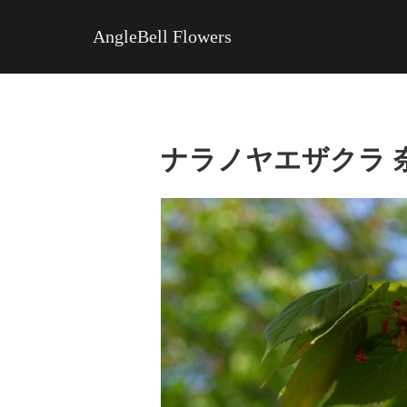
AngleBell Flowers
ナラノヤエザクラ 奈良の