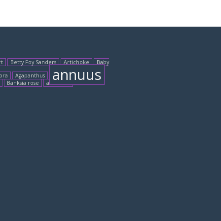
rt
Betty Foy Sanders
Artichoke
Baby
annuus
ora
Agapanthus
Banksia rose
accolade