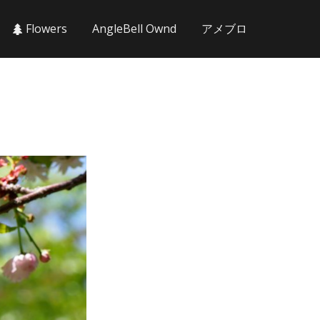
Flowers
AngleBell Ownd
アメブロ