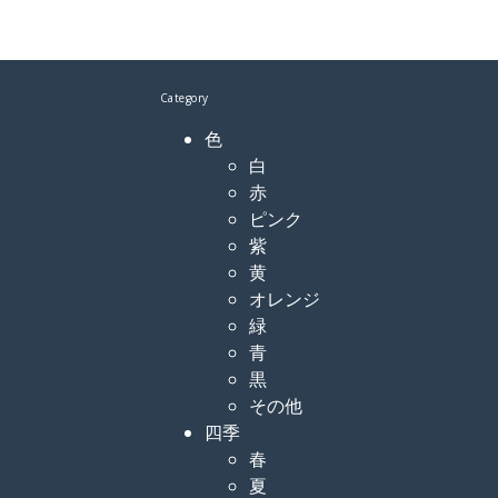
Category
色
白
赤
ピンク
紫
黄
オレンジ
緑
青
黒
その他
四季
春
夏