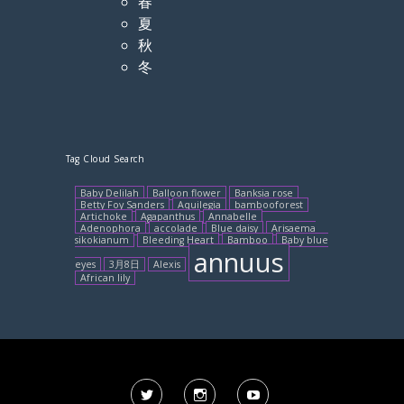
春
夏
秋
冬
Tag Cloud Search
Baby Delilah
Balloon flower
Banksia rose
Betty Foy Sanders
Aquilegia
bambooforest
Artichoke
Agapanthus
Annabelle
Adenophora
accolade
Blue daisy
Arisaema
sikokianum
Bleeding Heart
Bamboo
Baby blue
annuus
eyes
3月8日
Alexis
African lily