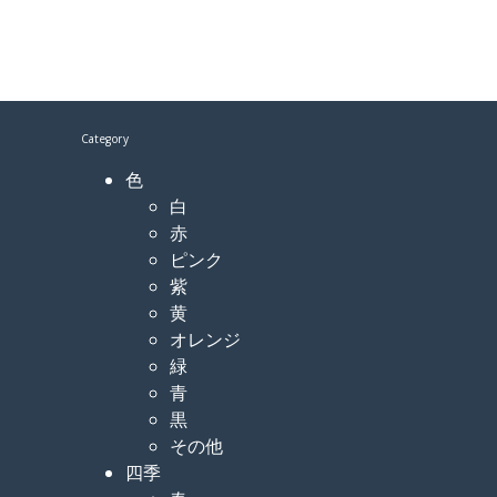
Category
色
白
赤
ピンク
紫
黄
オレンジ
緑
青
黒
その他
四季