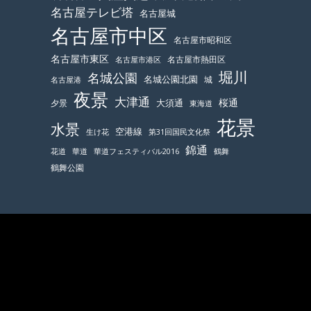
名古屋テレビ塔
名古屋城
名古屋市中区
名古屋市昭和区
名古屋市東区
名古屋市熱田区
名古屋市港区
堀川
名城公園
名城公園北園
城
名古屋港
夜景
大津通
桜通
大須通
夕景
東海道
花景
水景
空港線
生け花
第31回国民文化祭
錦通
鶴舞
花道
華道
華道フェスティバル2016
鶴舞公園