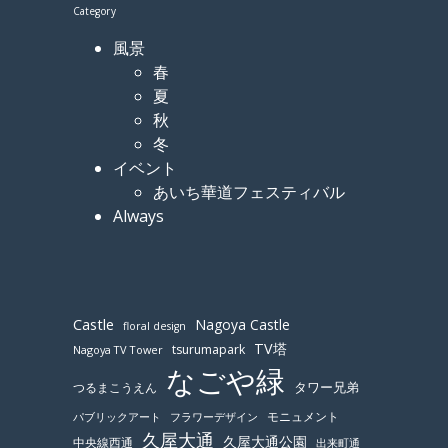
Category
風景
春
夏
秋
冬
イベント
あいち華道フェスティバル
Always
Castle
Nagoya Castle
floral design
TV塔
tsurumapark
Nagoya TV Tower
なごや緑
つるまこうえん
タワー兄弟
モニュメント
パブリックアート
フラワーデザイン
久屋大通
久屋大通公園
中央線西通
出来町通