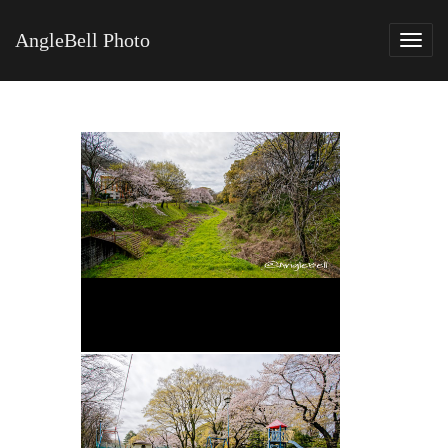
AngleBell Photo
Tog
navi