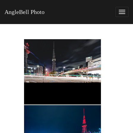
AngleBell Photo
Tog
navi