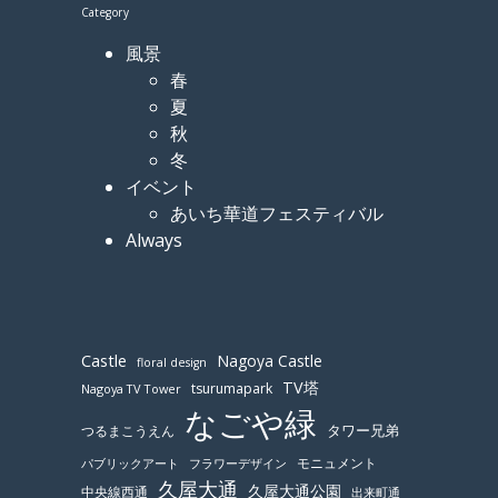
Category
風景
春
夏
秋
冬
イベント
あいち華道フェスティバル
Always
Castle
Nagoya Castle
floral design
TV塔
tsurumapark
Nagoya TV Tower
なごや緑
つるまこうえん
タワー兄弟
モニュメント
パブリックアート
フラワーデザイン
久屋大通
久屋大通公園
中央線西通
出来町通