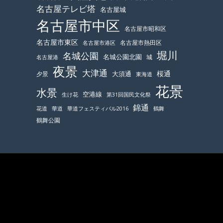
名古屋テレビ塔
名古屋城
名古屋市中区
名古屋市昭和区
名古屋市東区
名古屋市熱田区
名古屋市港区
堀川
名城公園
名城公園北園
城
名古屋港
夜景
大津通
桜通
大須通
夕景
東海道
花景
水景
空港線
生け花
第31回国民文化祭
錦通
鶴舞
花道
華道
華道フェスティバル2016
鶴舞公園