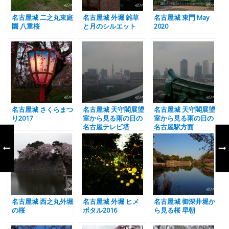
名古屋城 二之丸東庭
名古屋城 外堀 雑草
名古屋城 東門 May
園 八重桜
と月のシルエット
2020
名古屋城 さくらまつ
名古屋城 天守閣展望
名古屋城 天守閣展望
り2017
室から見る雨の日の
室から見る雨の日の
名古屋テレビ塔
名古屋駅方面
名古屋城 西之丸外堀
名古屋城 外堀 ヒメ
名古屋城 御深井堀か
の桜
ボタル2016
ら見る桜 早朝