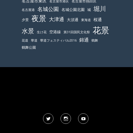
名古屋市東区
名古屋市熱田区
名古屋市港区
堀川
名城公園
名城公園北園
城
名古屋港
夜景
大津通
桜通
大須通
夕景
東海道
花景
水景
空港線
生け花
第31回国民文化祭
錦通
鶴舞
花道
華道
華道フェスティバル2016
鶴舞公園
Twitter
Instagram
YouTube