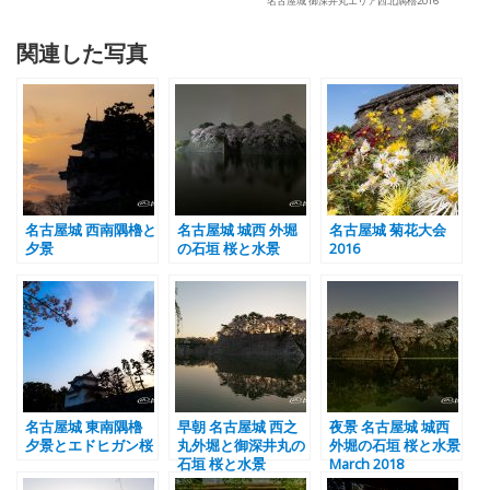
名古屋城 御深井丸エリア西北隅櫓2016
関連した写真
名古屋城 西南隅櫓と
名古屋城 城西 外堀
名古屋城 菊花大会
夕景
の石垣 桜と水景
2016
名古屋城 東南隅櫓
早朝 名古屋城 西之
夜景 名古屋城 城西
夕景とエドヒガン桜
丸外堀と御深井丸の
外堀の石垣 桜と水景
石垣 桜と水景
March 2018