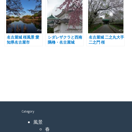
名古屋城 桜風景 愛
シダレザクラと西南
名古屋城 二之丸大手
知県名古屋市
隅櫓・名古屋城
二之門 桜
Category
風景
春