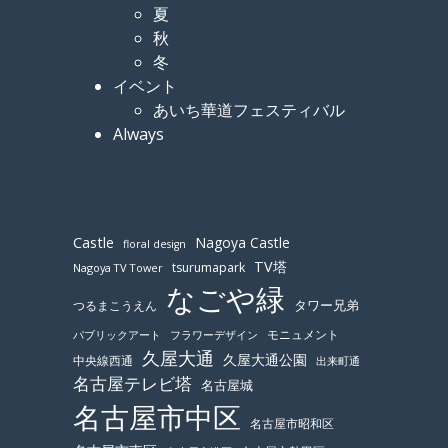
夏
秋
冬
イベント
あいち華道フェスティバル
Always
Castle
Nagoya Castle
floral design
TV塔
tsurumapark
Nagoya TV Tower
なごや緑
つるまこうえん
タワー兄弟
モニュメント
パブリックアート
フラワーデザイン
久屋大通
久屋大通公園
中央線西通
出来町通
名古屋テレビ塔
名古屋城
名古屋市中区
名古屋市昭和区