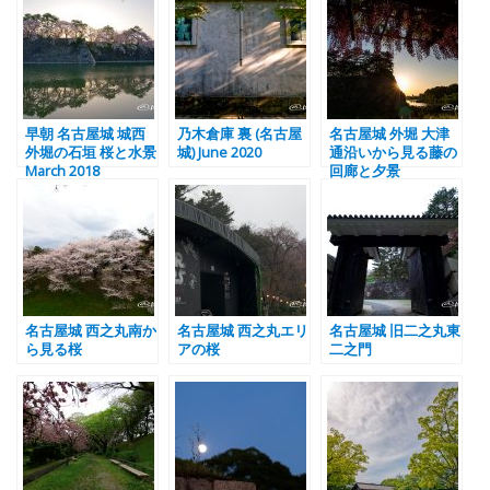
早朝 名古屋城 城西
乃木倉庫 裏 (名古屋
名古屋城 外堀 大津
外堀の石垣 桜と水景
城) June 2020
通沿いから見る藤の
March 2018
回廊と夕景
名古屋城 西之丸南か
名古屋城 西之丸エリ
名古屋城 旧二之丸東
ら見る桜
アの桜
二之門