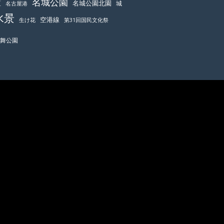
名城公園
区
名城公園北園
城
名古屋港
水景
空港線
生け花
第31回国民文化祭
鶴舞公園
致します。