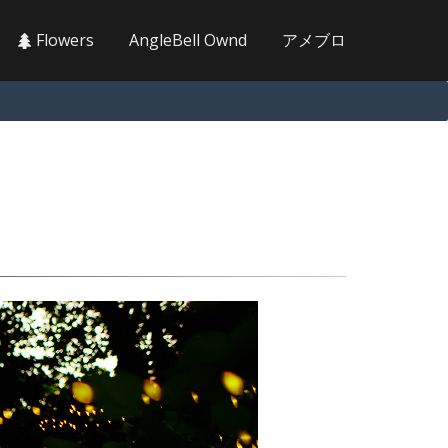
Flowers
AngleBell Ownd
アメブロ