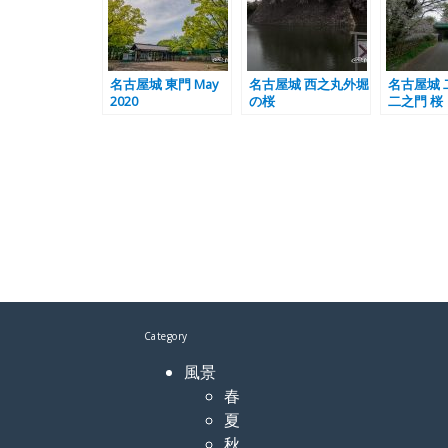
名古屋城 東門 May
名古屋城 西之丸外堀
名古屋城 
2020
の桜
二之門 桜
Category
風景
春
夏
秋