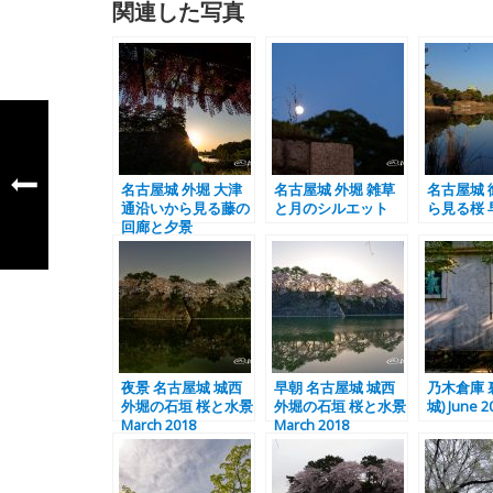
関連した写真
名古屋城 外堀 大津
名古屋城 外堀 雑草
名古屋城 
通沿いから見る藤の
と月のシルエット
ら見る桜 
回廊と夕景
夜景 名古屋城 城西
早朝 名古屋城 城西
乃木倉庫 
外堀の石垣 桜と水景
外堀の石垣 桜と水景
城) June 2
March 2018
March 2018