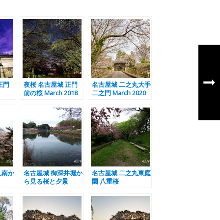
正門
夜桜 名古屋城 正門
名古屋城 二之丸大手
前の桜 March 2018
二之門 March 2020
丸南か
名古屋城 御深井堀か
名古屋城 二之丸東庭
ら見る桜と夕景
園 八重桜