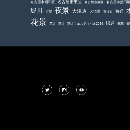
名古屋市東区
名古屋市昭和区
名古屋市熱田
名古屋市港区
夜景
堀川
大津通
桜通
大須通
夕景
東海道
花景
錦通
鶴舞
花道
華道
華道フェスティバル2016
Twitter
Instagram
YouTube
風景写真 人物の写り込みについて
目安で個人判断(ぼかし処理)しています。不都合があれば削除
©
AngleBell Photo 2026