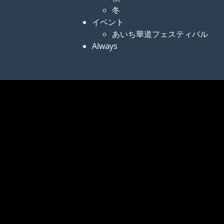
冬
イベント
あいち華道フェスティバル
Always
小指先、