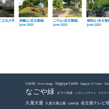
二之丸大手
栄螺山 (名古屋城)
二子山 (名古屋城)
権現山 (名古屋城
June 2020
June 2020
June 2020
Castle
Nagoya Castle
ts
Nagoya TV Tower
floral design
なごや緑
タワー兄弟
パブリックアート
フラワ
久屋大通
名古屋テレビ
久屋大通公園
出来町通