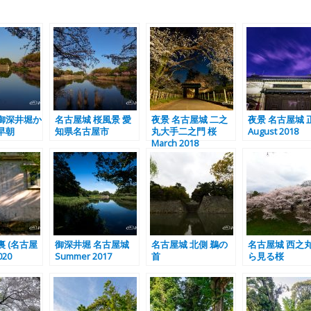
御深井堀か
名古屋城 桜風景 愛
夜景 名古屋城 二之
夜景 名古屋城 
早朝
知県名古屋市
丸大手二之門 桜
August 2018
March 2018
裏 (名古屋
御深井堀 名古屋城
名古屋城 北側 鵜の
名古屋城 西之
020
Summer 2017
首
ら見る桜