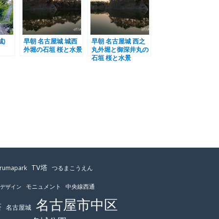
)
早朝 名古屋城 城西
早朝 名古屋城 西之
外堀の石垣 桜と水景
丸外堀と御深井丸の
石垣 桜と水景
TV塔
urumapark
つるまこうえん
モニュメント
中央線西通
ーデザイン
名古屋市中区
塔
名古屋城