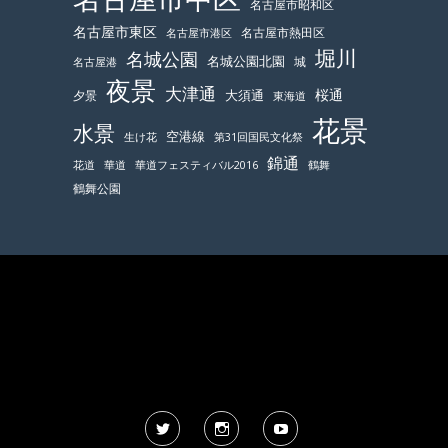
名古屋市昭和区
名古屋市東区
名古屋市熱田区
名古屋市港区
堀川
名城公園
名城公園北園
城
名古屋港
夜景
大津通
桜通
大須通
夕景
東海道
花景
水景
空港線
生け花
第31回国民文化祭
錦通
鶴舞
花道
華道
華道フェスティバル2016
鶴舞公園