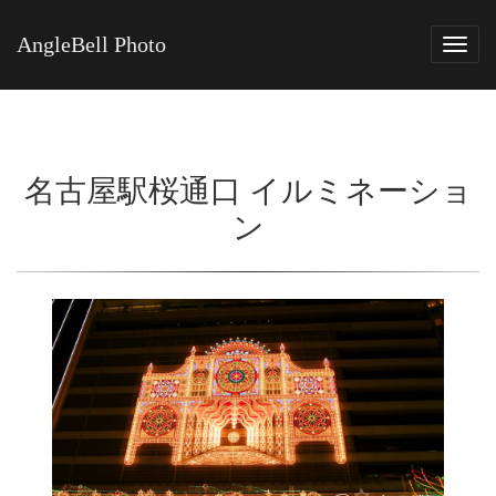
AngleBell Photo
Tog
navi
名古屋駅桜通口 イルミネーショ
ン