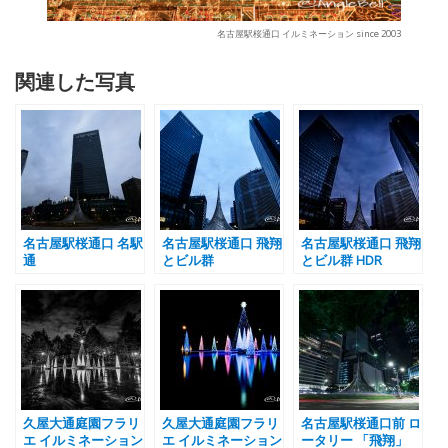
名古屋駅桜通口 イルミネーション since 2003
関連した写真
名古屋駅桜通口 名駅
名古屋駅桜通口 飛翔
名古屋駅桜通口 飛翔
通
とビル群
とビル群 HDR
久屋大通庭園フラリ
久屋大通庭園フラリ
名古屋駅桜通口前 ロ
エ イルミネーション
エ イルミネーション
ータリー 「飛翔」