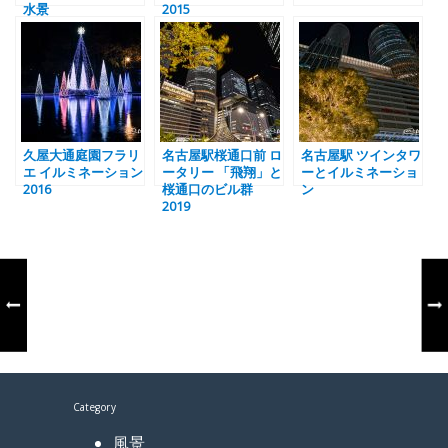
水景
2015
久屋大通庭園フラリ
名古屋駅桜通口前 ロ
名古屋駅 ツインタワ
エ イルミネーション
ータリー 「飛翔」と
ーとイルミネーショ
2016
桜通口のビル群
ン
2019
Category
風景