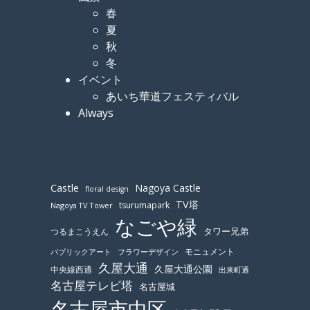
春
夏
秋
冬
イベント
あいち華道フェスティバル
Always
Castle
Nagoya Castle
floral design
TV塔
tsurumapark
Nagoya TV Tower
なごや緑
つるまこうえん
タワー兄弟
モニュメント
パブリックアート
フラワーデザイン
久屋大通
久屋大通公園
中央線西通
出来町通
名古屋テレビ塔
名古屋城
名古屋市中区