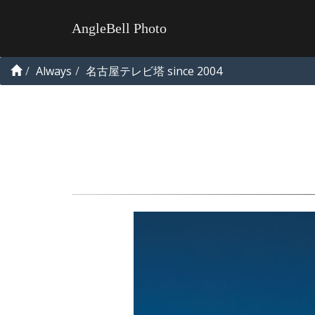
AngleBell Photo
Always
名古屋テレビ塔 since 2004