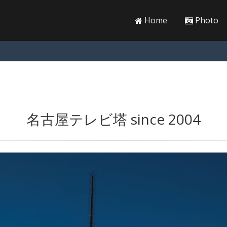
Home
Photo
名古屋テレビ塔 since 2004