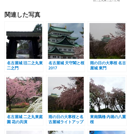
旧二之丸東二之門と桜
関連した写真
名古屋城 旧二之丸東
名古屋城 天守閣と桜
雨の日の大寒桜 名古
二之門
2017
屋城 東門
名古屋城 二之丸東庭
雨の日の大寒桜と名
東南隅櫓 内堀の八重
園 花の共演
古屋城ライトアップ
桜