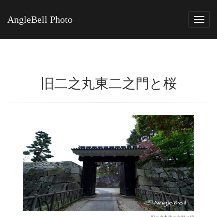
AngleBell Photo
Tog
navi
旧二之丸東二之門と桜