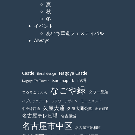
夏
秋
冬
イベント
あいち華道フェスティバル
Always
Castle
Nagoya Castle
floral design
TV塔
tsurumapark
Nagoya TV Tower
なごや緑
つるまこうえん
タワー兄弟
モニュメント
パブリックアート
フラワーデザイン
久屋大通
久屋大通公園
中央線西通
出来町通
名古屋テレビ塔
名古屋城
名古屋市中区
名古屋市昭和区