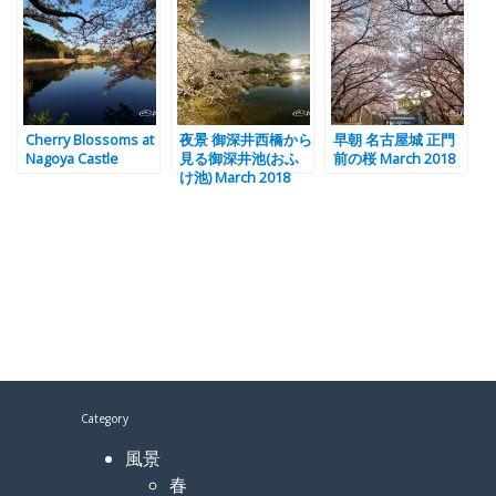
Cherry Blossoms at
夜景 御深井西橋から
早朝 名古屋城 正門
Nagoya Castle
見る御深井池(おふ
前の桜 March 2018
け池) March 2018
Category
風景
春