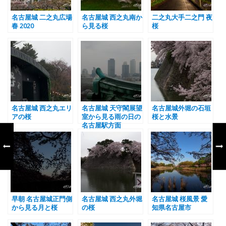
名古屋城 二之丸広場
名古屋城 西之丸南か
二之丸大手二之門 夜
春 2020
ら見る桜
桜
名古屋城 西之丸エリ
名古屋城 天守閣展望
名古屋城外堀の石垣
アの桜
室から見る雨の日の
桜と水景
名古屋駅方面
早朝 名古屋城正門側
名古屋城 西之丸外堀
名古屋城 桜風景 愛
から見る月と桜
の桜
知県名古屋市