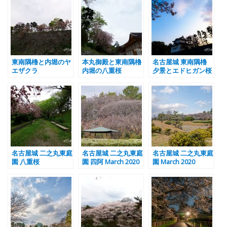
東南隅櫓と内堀のヤ
本丸御殿と東南隅櫓
名古屋城 東南隅櫓
エザクラ
内堀の八重桜
夕景とエドヒガン桜
名古屋城 二之丸東庭
名古屋城 二之丸東庭
名古屋城 二之丸東庭
園 八重桜
園 四阿 March 2020
園 March 2020