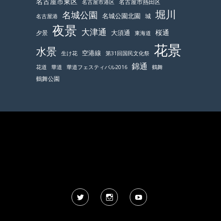
名古屋市東区
名古屋市熱田区
名古屋市港区
堀川
名城公園
名城公園北園
城
名古屋港
夜景
大津通
桜通
大須通
夕景
東海道
花景
水景
空港線
生け花
第31回国民文化祭
錦通
鶴舞
花道
華道
華道フェスティバル2016
鶴舞公園
Twitter
Instagram
YouTube