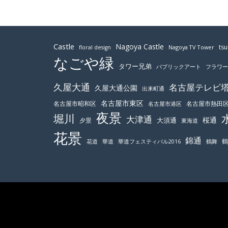
Castle
Nagoya Castle
ts
Nagoya TV Tower
floral design
なごや緑
タワー兄弟
パブリックアート
フラワ
久屋大通
名古屋テレビ
久屋大通公園
出来町通
名古屋市東区
名古屋市昭和区
名古屋市熱田
名古屋市港区
夜景
堀川
大津通
桜通
大須通
夕景
東海道
花景
錦通
鶴舞
花道
華道
華道フェスティバル2016