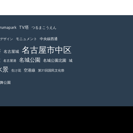
TV塔
urumapark
つるまこうえん
モニュメント
中央線西通
ーデザイン
名古屋市中区
塔
名古屋城
名城公園
区
名城公園北園
城
名古屋港
水景
空港線
生け花
第31回国民文化祭
鶴舞公園