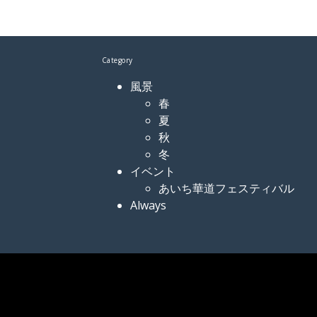
Category
風景
春
夏
秋
冬
イベント
あいち華道フェスティバル
Always