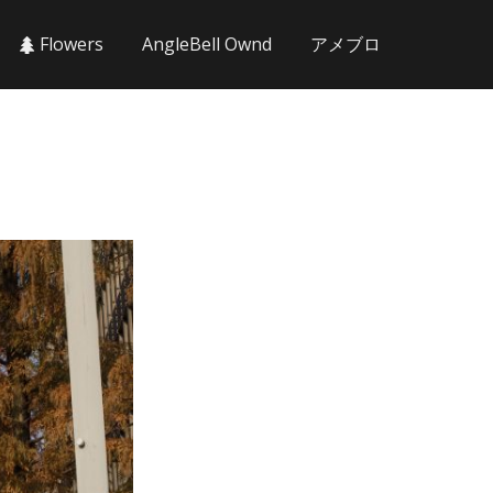
Flowers
AngleBell Ownd
アメブロ