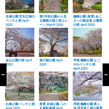
名城公園 芝生広場の
第2号栄公園から見
鶴舞公園 (夜景) あじ
ベンチと桜 April
る園路の桜と陸上レ
さいの散歩道 公園東
2020
ーン March 2020
の桜 April 2020
金山公園の桜 April
堀川端公園 April
早朝 鶴舞公園 なご
2020
2020
やかベンチと桜
April 2020
白鳥公園 ベンチと桜
夜景 名城公園 二の
早朝 鶴舞公園 竜ヶ
April 2020
丸東駐車場 April
池 浮見堂と桜の風景