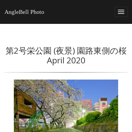
AngleBell Photo
Tog
navi
第2号栄公園 (夜景) 園路東側の桜
April 2020