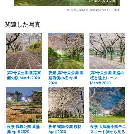
第2号栄公園 (夜景) 園路東側の桜 April 2020
関連した写真
第2号栄公園 園路東
夜景 第2号栄公園 園
第2号栄公園 園路の
側の桜 March 2020
路西側の桜 April
桜と陸上レーン
2020
March 2020
夜景 鶴舞公園 菖蒲
夜景 鶴舞公園 桜林
夜景 大津橋小園テニ
池 April 2020
April 2020
スコート側から見る