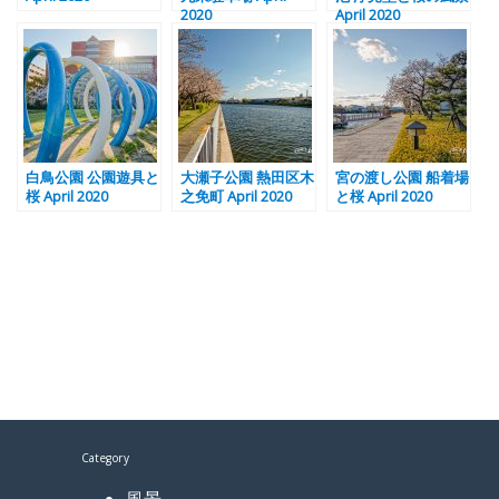
2020
April 2020
白鳥公園 公園遊具と
大瀬子公園 熱田区木
宮の渡し公園 船着場
桜 April 2020
之免町 April 2020
と桜 April 2020
Category
風景