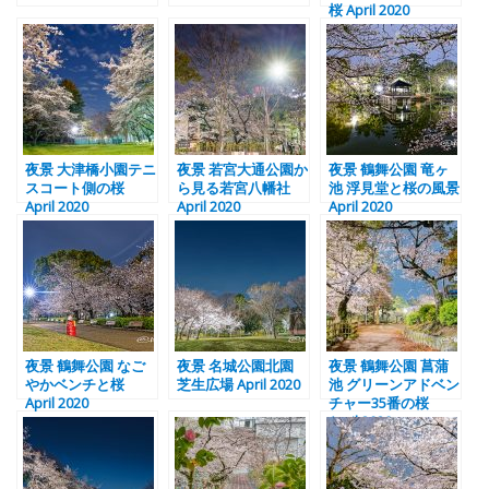
桜 April 2020
夜景 大津橋小園テニ
夜景 若宮大通公園か
夜景 鶴舞公園 竜ヶ
スコート側の桜
ら見る若宮八幡社
池 浮見堂と桜の風景
April 2020
April 2020
April 2020
夜景 鶴舞公園 なご
夜景 名城公園北園
夜景 鶴舞公園 菖蒲
やかベンチと桜
芝生広場 April 2020
池 グリーンアドベン
April 2020
チャー35番の桜
April 2020