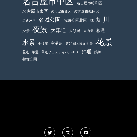
名古屋市中区
名古屋市昭和区
名古屋市東区
名古屋市熱田区
名古屋市港区
堀川
名城公園
名城公園北園
城
名古屋港
夜景
大津通
桜通
大須通
夕景
東海道
花景
水景
空港線
生け花
第31回国民文化祭
錦通
鶴舞
花道
華道
華道フェスティバル2016
鶴舞公園