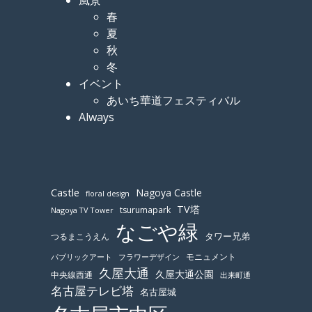
春
夏
秋
冬
イベント
あいち華道フェスティバル
Always
Castle
Nagoya Castle
floral design
TV塔
tsurumapark
Nagoya TV Tower
なごや緑
つるまこうえん
タワー兄弟
モニュメント
パブリックアート
フラワーデザイン
久屋大通
久屋大通公園
中央線西通
出来町通
名古屋テレビ塔
名古屋城