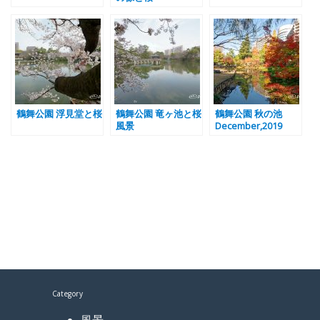
鶴舞公園 浮見堂と桜
鶴舞公園 竜ヶ池と桜
鶴舞公園 秋の池
風景
December,2019
Category
風景