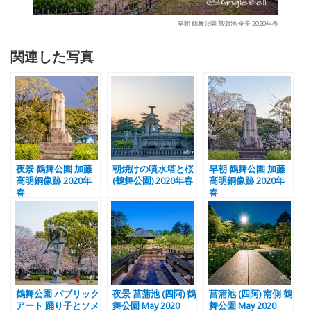
早朝 鶴舞公園 菖蒲池 全景 2020年春
関連した写真
夜景 鶴舞公園 加藤
朝焼けの噴水塔と桜
早朝 鶴舞公園 加藤
高明銅像跡 2020年
(鶴舞公園) 2020年春
高明銅像跡 2020年
春
春
鶴舞公園 パブリック
夜景 菖蒲池 (四阿) 鶴
菖蒲池 (四阿) 南側 鶴
アート 踊り子とソメ
舞公園 May 2020
舞公園 May 2020