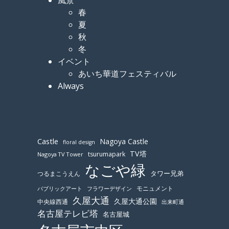
春
夏
秋
冬
イベント
あいち華道フェスティバル
Always
Castle
Nagoya Castle
floral design
TV塔
tsurumapark
Nagoya TV Tower
なごや緑
つるまこうえん
タワー兄弟
モニュメント
パブリックアート
フラワーデザイン
久屋大通
久屋大通公園
中央線西通
出来町通
名古屋テレビ塔
名古屋城