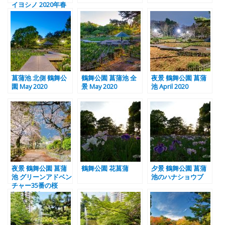
イヨシノ 2020年春
菖蒲池 北側 鶴舞公
鶴舞公園 菖蒲池 全
夜景 鶴舞公園 菖蒲
園 May 2020
景 May 2020
池 April 2020
夜景 鶴舞公園 菖蒲
鶴舞公園 花菖蒲
夕景 鶴舞公園 菖蒲
池 グリーンアドベン
池のハナショウブ
チャー35番の桜
April 2020