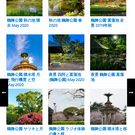
鶴舞公園 秋の池 噴
秋の池 鶴舞公園 春
鶴舞公園 菖蒲池 全
水 May 2020
2020
景 2019年秋
鶴舞公園 噴水塔 月
夜景 四阿と菖蒲池
夜景 鶴舞公園 菖蒲
と飛行機雲 と空
(鶴舞公園) May 2020
池
May 2020
鶴舞公園 サツキと月
鶴舞公園 ラジオ体操
鶴舞公園 噴水塔と桜
の像と桜