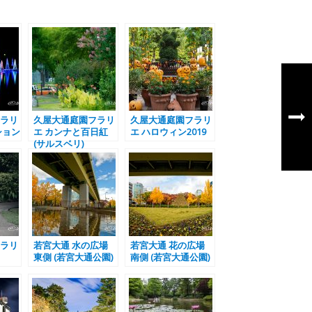
ラリ
久屋大通庭園フラリ
久屋大通庭園フラリ
ション
エ カンナと百日紅
エ ハロウィン2019
(サルスベリ)
ラリ
若宮大通 水の広場
若宮大通 花の広場
東側 (若宮大通公園)
南側 (若宮大通公園)