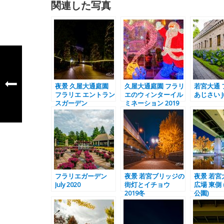
関連した写真
夜景 久屋大通庭園
久屋大通庭園 フラリ
若宮大通 
フラリエ エントラン
エのウィンターイル
あじさい Ju
スガーデン
ミネーション 2019
フラリエガーデン
夜景 若宮ブリッジの
夜景 若宮
July 2020
街灯とイチョウ
広場 東側
2019冬
公園)