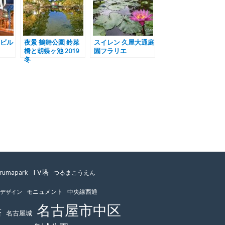
ビル
夜景 鶴舞公園 鈴菜
スイレン 久屋大通庭
橋と胡蝶ヶ池 2019
園フラリエ
冬
TV塔
urumapark
つるまこうえん
モニュメント
中央線西通
ーデザイン
名古屋市中区
塔
名古屋城