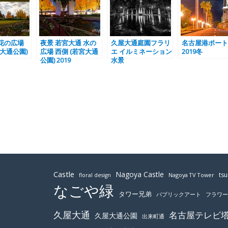
花の広場
夜景 若宮大通 水の
久屋大通庭園フラリ
名古屋港ポート
宮大通公園)
広場 西側 (若宮大通
エ イルミネーション
2019冬
公園) 2019
水景
Castle
Nagoya Castle
ts
Nagoya TV Tower
floral design
なごや緑
タワー兄弟
パブリックアート
フラワ
久屋大通
名古屋テレビ
久屋大通公園
出来町通