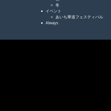
冬
イベント
あいち華道フェスティバル
Always
小指先、