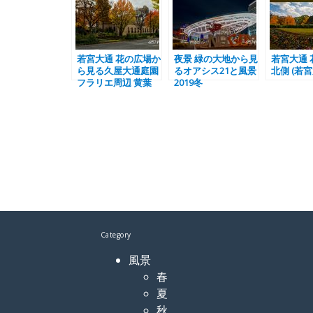
若宮大通 花の広場か
夜景 緑の大地から見
若宮大通 
ら見る久屋大通庭園
るオアシス21と風景
北側 (若
フラリエ周辺 黄葉
2019冬
Category
風景
春
夏
秋