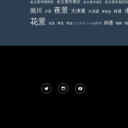
名古屋市東区
名古屋市昭和区
名古屋市熱田
名古屋市港区
夜景
堀川
大津通
桜通
大須通
夕景
東海道
花景
錦通
鶴舞
花道
華道
華道フェスティバル2016
Twitter
Instagram
YouTube
風景写真 人物の写り込みについて
目安で個人判断(ぼかし処理)しています。不都合があれば削除
©
AngleBell Photo 2026