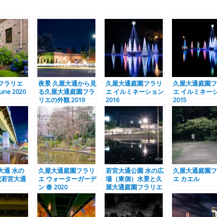
フラリエ
夜景 久屋大通から見
久屋大通庭園フラリ
久屋大通庭園フ
ne 2020
る久屋大通庭園フラ
エ イルミネーション
エ イルミネー
リエの外観 2019
2016
2015
大通 水の
久屋大通庭園フラリ
若宮大通公園 水の広
久屋大通庭園フ
 (若宮大通
エ ウォーターガーデ
場（東側）水景と久
エ カエル
ン 春 2020
屋大通庭園フラリエ