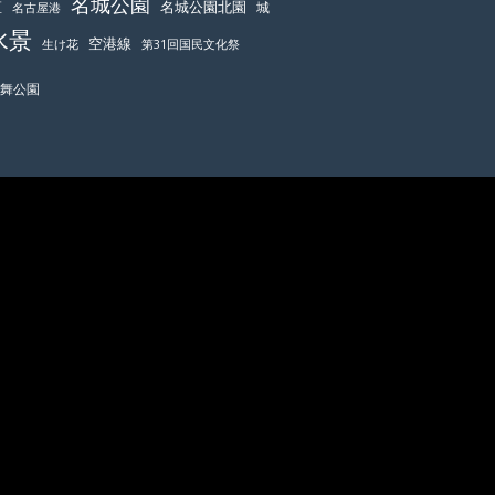
名城公園
区
名城公園北園
城
名古屋港
水景
空港線
生け花
第31回国民文化祭
鶴舞公園
致します。