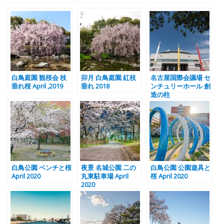
白鳥庭園 観桜会 枝
卯月 白鳥庭園 紅枝
名古屋国際会議場 セ
垂れ桜 April ,2019
垂れ 2018
ンチュリーホール 創
造の柱
白鳥公園 ベンチと桜
夜景 名城公園 二の
白鳥公園 公園遊具と
April 2020
丸東駐車場 April
桜 April 2020
2020