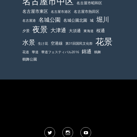
名古屋市中区
名古屋市昭和区
名古屋市東区
名古屋市熱田区
名古屋市港区
堀川
名城公園
名城公園北園
城
名古屋港
夜景
大津通
桜通
大須通
夕景
東海道
花景
水景
空港線
生け花
第31回国民文化祭
錦通
鶴舞
花道
華道
華道フェスティバル2016
鶴舞公園