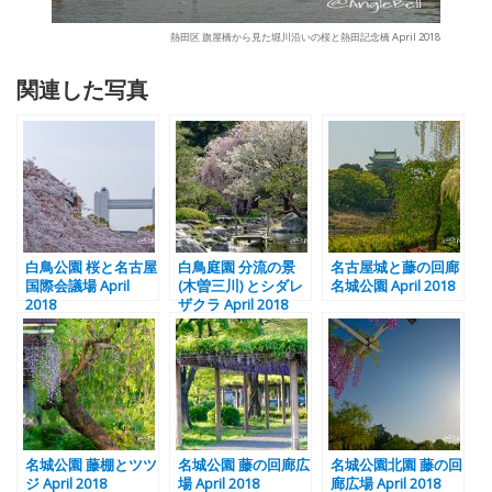
熱田区 旗屋橋から見た堀川沿いの桜と熱田記念橋 April 2018
関連した写真
白鳥公園 桜と名古屋
白鳥庭園 分流の景
名古屋城と藤の回廊
国際会議場 April
(木曽三川) とシダレ
名城公園 April 2018
2018
ザクラ April 2018
名城公園 藤棚とツツ
名城公園 藤の回廊広
名城公園北園 藤の回
ジ April 2018
場 April 2018
廊広場 April 2018