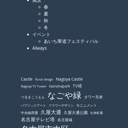
春
夏
秋
冬
イベント
あいち華道フェスティバル
Always
Castle
Nagoya Castle
floral design
TV塔
tsurumapark
Nagoya TV Tower
なごや緑
つるまこうえん
タワー兄弟
モニュメント
パブリックアート
フラワーデザイン
久屋大通
久屋大通公園
中央線西通
出来町通
名古屋テレビ塔
名古屋城