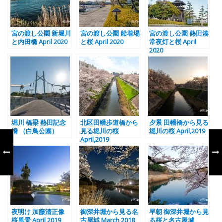
宮の渡し公園 新堀川
宮の渡し公園 船着場
宮の渡し公園 熱田湊
と内田橋 April 2020
と桜 April 2020
常夜灯と桜 April
2020
堀川 橋梁 熱田記念
北区田幡歩道橋から
夕景 田幡橋から見る
橋 （白鳥公園）
見る堀川の桜
堀川の桜 April,2019
April,2019
夜明け 加藤清正像
御深井堀から見る名
早朝 御深井堀から見
桜風景 April 2019
古屋城 March 2018
る桜と名古屋城