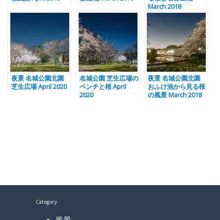
March 2018
夜景 名城公園北園
名城公園 芝生広場の
夜景 名城公園北園
芝生広場 April 2020
ベンチと桜 April
おふけ池から見る桜
2020
の風景 March 2018
Category
風景