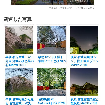
早朝 金シャチ横丁 宗春ゾーンと桜 March 2018
関連した写真
早朝 名古屋城 二の
早朝 金シャチ横丁
夜景 名城公園 金シ
丸東 外堀の桜と菜の
宗春ゾーンと桜2019
ャチ横丁 義直ゾーン
花 March 2018
March 2018
早朝 名城街園から見
名城街園 at
夜景 名古屋能楽堂と
る 名古屋城 二の丸
NAGOYA June 2020
桜風景 March 2018