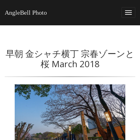
AngleBell Photo
Tog
navi
早朝 金シャチ横丁 宗春ゾーンと
桜 March 2018