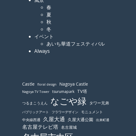
春
夏
秋
冬
イベント
あいち華道フェスティバル
Always
Castle
Nagoya Castle
floral design
TV塔
tsurumapark
Nagoya TV Tower
なごや緑
つるまこうえん
タワー兄弟
モニュメント
パブリックアート
フラワーデザイン
久屋大通
久屋大通公園
中央線西通
出来町通
名古屋テレビ塔
名古屋城