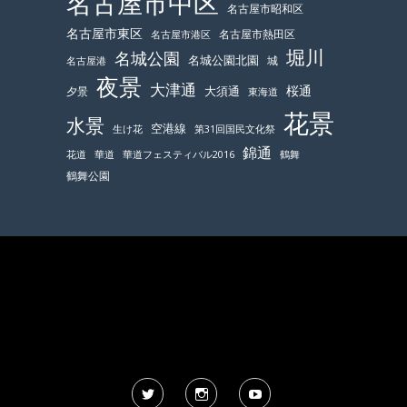
名古屋市中区
名古屋市昭和区
名古屋市東区
名古屋市熱田区
名古屋市港区
堀川
名城公園
名城公園北園
城
名古屋港
夜景
大津通
桜通
大須通
夕景
東海道
花景
水景
空港線
生け花
第31回国民文化祭
錦通
鶴舞
花道
華道
華道フェスティバル2016
鶴舞公園