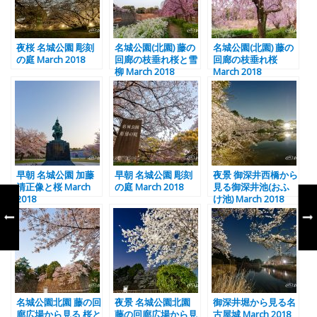
夜桜 名城公園 彫刻
名城公園(北園) 藤の
名城公園(北園) 藤の
の庭 March 2018
回廊の枝垂れ桜と雪
回廊の枝垂れ桜
柳 March 2018
March 2018
早朝 名城公園 加藤
早朝 名城公園 彫刻
夜景 御深井西橋から
清正像と桜 March
の庭 March 2018
見る御深井池(おふ
2018
け池) March 2018
名城公園北園 藤の回
夜景 名城公園北園
御深井堀から見る名
廊広場から見る 桜と
藤の回廊広場から見
古屋城 March 2018