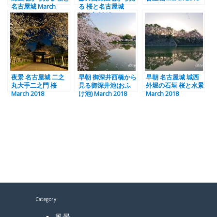
名古屋城 March
る 桜と名古屋城
2018
March 2018
夜景 名古屋城 二之
早朝 御深井西橋から
早朝 名古屋城 城西
丸大手二之門 桜
見る御深井池(おふ
外堀の石垣 桜と水景
March 2018
け池) March 2018
March 2018
Category
風景