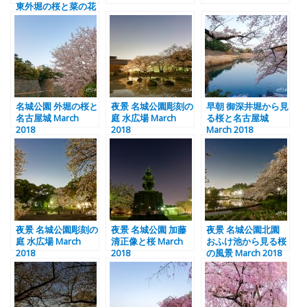
東外堀の桜と菜の花
名城公園 外堀の桜と
夜景 名城公園彫刻の
早朝 御深井堀から見
名古屋城 March
庭 水広場 March
る桜と名古屋城
2018
2018
March 2018
夜景 名城公園彫刻の
夜景 名城公園 加藤
夜景 名城公園北園
庭 水広場 March
清正像と桜 March
おふけ池から見る桜
2018
2018
の風景 March 2018