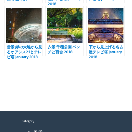
2018
雪景 緑の大地から見
夕景 千種公園 ベン
下から見上げる名古
るオアシス21とテレ
チと百合 2018
屋テレビ塔 January
ビ塔 January 2018
2018
Category
風景