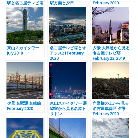
駅と名古屋テレビ塔
駅方面と夕日
February 2020
東山スカイタワー
名古屋テレビ塔とオ
夕景 大津通から見る
July 2018
アシス21 February
名古屋テレビ塔
2020
February 23, 2019
夕景 名駅通 名鉄線
東山スカイタワー 展
向野橋の上から見る
February 2020
望室から見る名港ト
名古屋車両区 夕景
リトン
February 2020