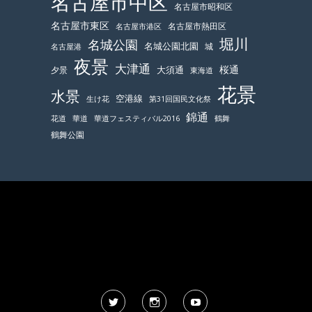
名古屋市中区
名古屋市昭和区
名古屋市東区
名古屋市熱田区
名古屋市港区
堀川
名城公園
名城公園北園
城
名古屋港
夜景
大津通
桜通
大須通
夕景
東海道
花景
水景
空港線
生け花
第31回国民文化祭
錦通
鶴舞
花道
華道
華道フェスティバル2016
鶴舞公園