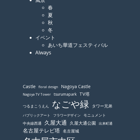
春
夏
秋
冬
イベント
あいち華道フェスティバル
Always
Castle
Nagoya Castle
floral design
TV塔
tsurumapark
Nagoya TV Tower
なごや緑
つるまこうえん
タワー兄弟
モニュメント
パブリックアート
フラワーデザイン
久屋大通
久屋大通公園
中央線西通
出来町通
名古屋テレビ塔
名古屋城