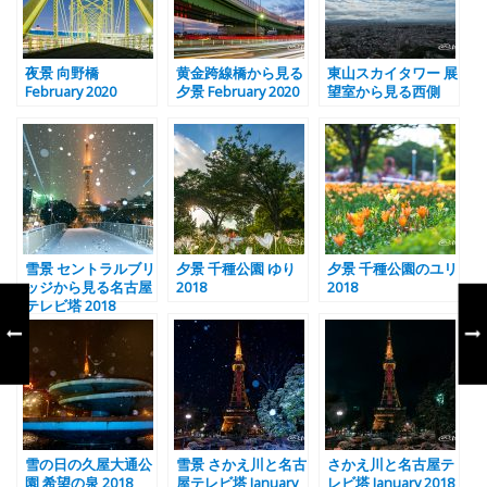
夜景 向野橋
黄金跨線橋から見る
東山スカイタワー 展
February 2020
夕景 February 2020
望室から見る西側
雪景 セントラルブリ
夕景 千種公園 ゆり
夕景 千種公園のユリ
ッジから見る名古屋
2018
2018
テレビ塔 2018
雪の日の久屋大通公
雪景 さかえ川と名古
さかえ川と名古屋テ
園 希望の泉 2018
屋テレビ塔 January
レビ塔 January 2018