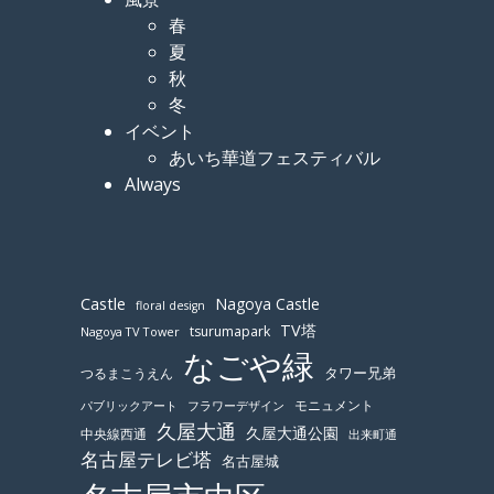
春
夏
秋
冬
イベント
あいち華道フェスティバル
Always
Castle
Nagoya Castle
floral design
TV塔
tsurumapark
Nagoya TV Tower
なごや緑
つるまこうえん
タワー兄弟
モニュメント
パブリックアート
フラワーデザイン
久屋大通
久屋大通公園
中央線西通
出来町通
名古屋テレビ塔
名古屋城