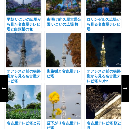
早朝 いこいの広場か
夜明け前 久屋大通公
ロサンゼルス広場か
ら見た名古屋テレビ
園 いこいの広場 桜
ら見る名古屋テレビ
塔と白頭鷲の像
塔
March 2018
オアシス21前の街路
街路樹と名古屋テレ
オアシス21前の街路
樹から見る名古屋テ
ビ塔
樹から見る名古屋テ
レビ塔
レビ塔 Night
名古屋テレビ塔と花
昼下がり名古屋テレ
名古屋テレビ塔 桜と
ビ塔
月