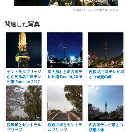
北側の下から見上げる名古屋テレビ塔
関連した写真
セントラルブリッジ
星の流れと名古屋テ
夜桜 名古屋テレビ塔
から見る名古屋テレ
レビ塔 Dec 14, 2016
と白頭鷲の像
ビ塔 Summer 2017
桜風景とセントラル
桜通の桜とセントラ
名古屋テレビ塔と白
ブリッジ
ルブリッジ
頭鷲の像