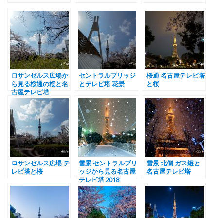
ロサンゼルス広場か
セントラルブリッジ
桜通 名古屋テレビ塔
ら見る桜通の桜と名
とテレビ塔 花景
と桜
古屋テレビ塔
ロサンゼルス広場 テ
雪景 セントラルブリ
雪景 北側 ガス燈と
レビ塔と桜
ッジから見る名古屋
名古屋テレビ塔
テレビ塔 2018