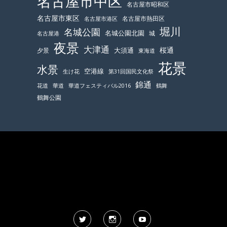
名古屋市中区
名古屋市昭和区
名古屋市東区
名古屋市熱田区
名古屋市港区
堀川
名城公園
名城公園北園
城
名古屋港
夜景
大津通
桜通
大須通
夕景
東海道
花景
水景
空港線
生け花
第31回国民文化祭
錦通
鶴舞
花道
華道
華道フェスティバル2016
鶴舞公園