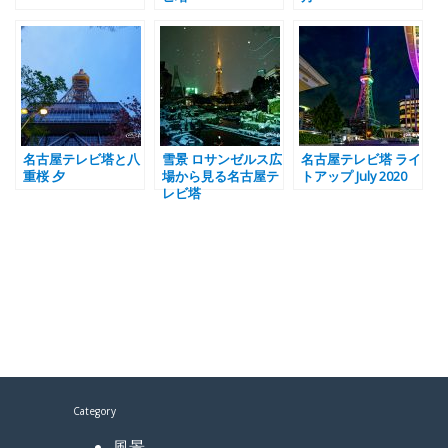
名古屋テレビ塔と八
雪景 ロサンゼルス広
名古屋テレビ塔 ライ
重桜 夕
場から見る名古屋テ
トアップ July 2020
レビ塔
Category
風景