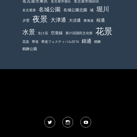
名古屋市東区
名古屋市熱田区
名古屋市港区
堀川
名城公園
名城公園北園
城
名古屋港
夜景
大津通
桜通
大須通
夕景
東海道
花景
水景
空港線
生け花
第31回国民文化祭
錦通
鶴舞
花道
華道
華道フェスティバル2016
鶴舞公園
Twitter
Instagram
YouTube