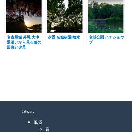
名古屋城 外堀 大津
夕景 名城街園 噴水
名城公園 ハナショウ
通沿いから見る藤の
ブ
回廊と夕景
Category
風景
春