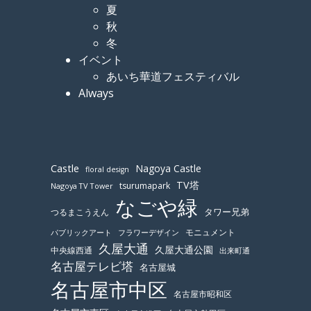
夏
秋
冬
イベント
あいち華道フェスティバル
Always
Castle
Nagoya Castle
floral design
TV塔
tsurumapark
Nagoya TV Tower
なごや緑
つるまこうえん
タワー兄弟
モニュメント
パブリックアート
フラワーデザイン
久屋大通
久屋大通公園
中央線西通
出来町通
名古屋テレビ塔
名古屋城
名古屋市中区
名古屋市昭和区