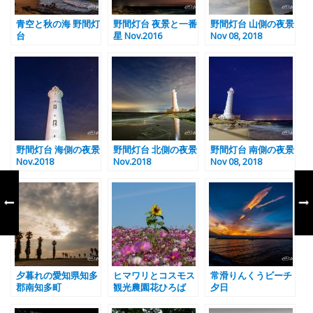
青空と秋の海 野間灯
野間灯台 夜景と一番
野間灯台 山側の夜景
台
星 Nov.2016
Nov 08, 2018
野間灯台 海側の夜景
野間灯台 北側の夜景
野間灯台 南側の夜景
Nov.2018
Nov.2018
Nov 08, 2018
夕暮れの愛知県知多
ヒマワリとコスモス
常滑りんくうビーチ
郡南知多町
観光農園花ひろば
夕日