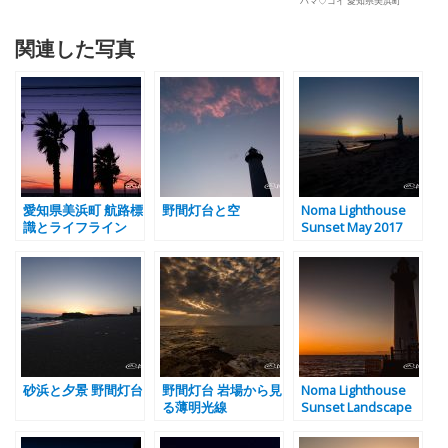
ハマ♡コイ 愛知県美浜町
関連した写真
愛知県美浜町 航路標
野間灯台と空
Noma Lighthouse
識とライフライン
Sunset May 2017
砂浜と夕景 野間灯台
野間灯台 岩場から見
Noma Lighthouse
る薄明光線
Sunset Landscape