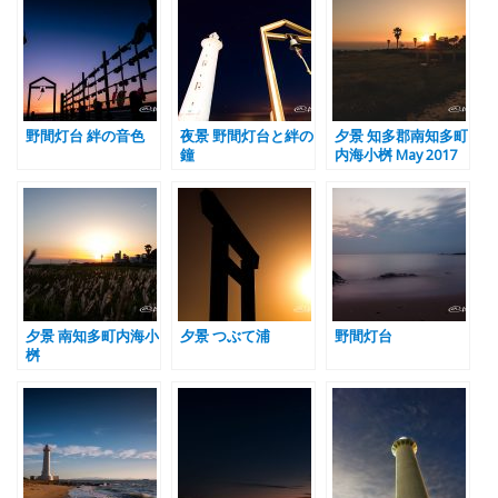
野間灯台 絆の音色
夜景 野間灯台と絆の
夕景 知多郡南知多町
鐘
内海小桝 May 2017
夕景 南知多町内海小
夕景 つぶて浦
野間灯台
桝