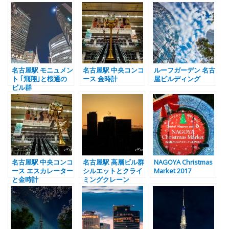
名古屋駅 モニュメン
名古屋駅 中央コンコ
ルーフガーデン 名古
ト ｢飛翔｣と桜通の
ース 金時計
屋ビルディング
ビル群
名古屋駅 中央コンコ
名古屋駅 高層ビル群
NAGOYA Christmas
ース エスカレーター
シルエットとクライ
Market 2017
と金時計
ミングクレーン