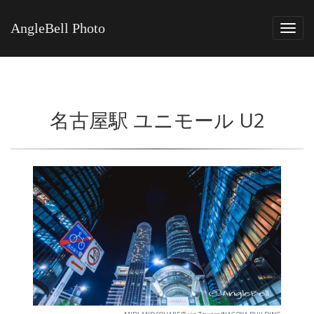
AngleBell Photo
Tog
navi
名古屋駅 ユニモール U2