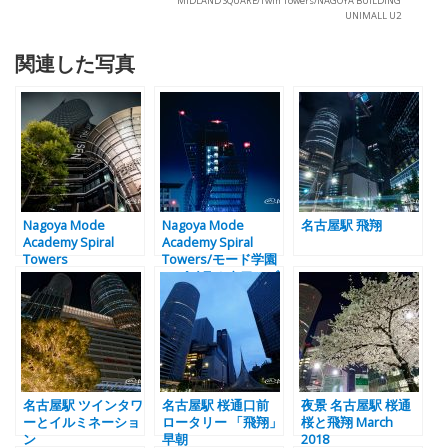
MIDLAND SQUARE/Twin Towers/NAGOYA BUILDING
UNIMALL U2
関連した写真
Nagoya Mode
Nagoya Mode
名古屋駅 飛翔
Academy Spiral
Academy Spiral
Towers
Towers/モード学園
スパイラルタワーズ
名古屋駅 ツインタワ
名古屋駅 桜通口前
夜景 名古屋駅 桜通
ーとイルミネーショ
ロータリー 「飛翔」
桜と飛翔 March
ン
早朝
2018