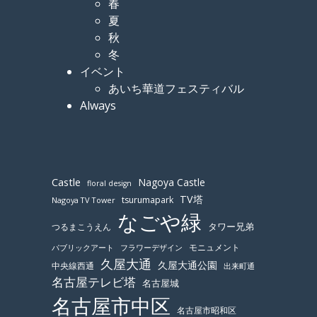
春
夏
秋
冬
イベント
あいち華道フェスティバル
Always
Castle
Nagoya Castle
floral design
TV塔
tsurumapark
Nagoya TV Tower
なごや緑
つるまこうえん
タワー兄弟
モニュメント
パブリックアート
フラワーデザイン
久屋大通
久屋大通公園
中央線西通
出来町通
名古屋テレビ塔
名古屋城
名古屋市中区
名古屋市昭和区