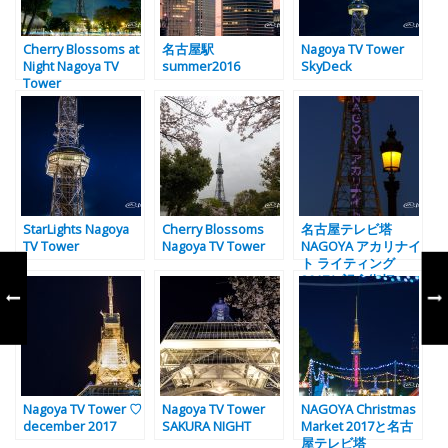
Cherry Blossoms at
名古屋駅
Nagoya TV Tower
Night Nagoya TV
summer2016
SkyDeck
Tower
StarLights Nagoya
Cherry Blossoms
名古屋テレビ塔
TV Tower
Nagoya TV Tower
NAGOYA アカリナイ
ト ライティング
2017と記念街灯
Nagoya TV Tower ♡
Nagoya TV Tower
NAGOYA Christmas
december 2017
SAKURA NIGHT
Market 2017と名古
屋テレビ塔