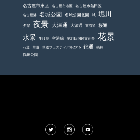
名古屋市東区
名古屋市熱田区
名古屋市港区
堀川
名城公園
名城公園北園
城
名古屋港
夜景
大津通
桜通
大須通
夕景
東海道
花景
水景
空港線
生け花
第31回国民文化祭
錦通
鶴舞
花道
華道
華道フェスティバル2016
鶴舞公園
Twitter
Instagram
YouTube