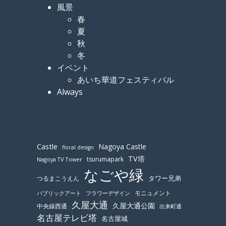
風景
春
夏
秋
冬
イベント
あいち華道フェスティバル
Always
Castle
Nagoya Castle
floral design
TV塔
tsurumapark
Nagoya TV Tower
なごや緑
つるまこうえん
タワー兄弟
モニュメント
パブリックアート
フラワーデザイン
久屋大通
久屋大通公園
中央線西通
出来町通
名古屋テレビ塔
名古屋城