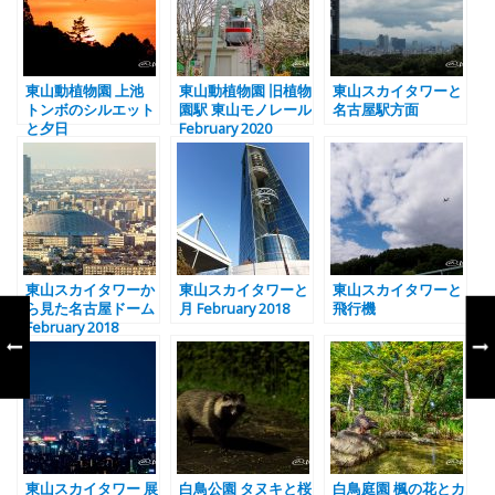
東山動植物園 上池
東山動植物園 旧植物
東山スカイタワーと
トンボのシルエット
園駅 東山モノレール
名古屋駅方面
と夕日
February 2020
東山スカイタワーか
東山スカイタワーと
東山スカイタワーと
ら見た名古屋ドーム
月 February 2018
飛行機
February 2018
東山スカイタワー 展
白鳥公園 タヌキと桜
白鳥庭園 楓の花とカ