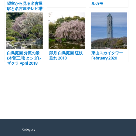
望室から見る名古屋
ルガモ
駅と名古屋テレビ塔
白鳥庭園 分流の景
卯月 白鳥庭園 紅枝
東山スカイタワー
(木曽三川) とシダレ
垂れ 2018
February 2020
ザクラ April 2018
Category