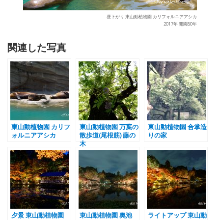
昼下がり 東山動植物園 カリフォルニアアシカ
2017年 開園80年
関連した写真
東山動植物園 カリフ
東山動植物園 万葉の
東山動植物園 合掌造
ォルニアアシカ
散歩道(尾根筋) 藤の
りの家
木
夕景 東山動植物園
東山動植物園 奥池
ライトアップ 東山動