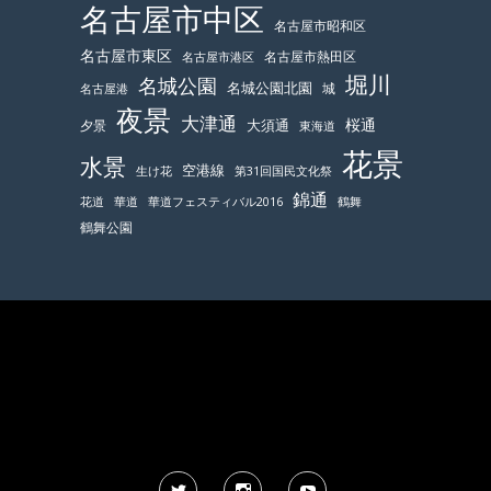
名古屋市中区
名古屋市昭和区
名古屋市東区
名古屋市熱田区
名古屋市港区
堀川
名城公園
名城公園北園
城
名古屋港
夜景
大津通
桜通
大須通
夕景
東海道
花景
水景
空港線
生け花
第31回国民文化祭
錦通
鶴舞
花道
華道
華道フェスティバル2016
鶴舞公園