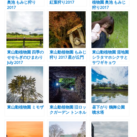
奥池 もみじ狩り
紅葉狩り2017
植物園 奥池 もみじ
2017
狩り2017
東山動植物園 四季の
東山動植物園 もみじ
東山動植物園 湿地園
せせらぎのひまわり
狩り 2017 星が丘門
シラタマホシクサと
July 2017
サワギキョウ
東山動植物園 ミモザ
東山動植物園 旧ロッ
昼下がり 鶴舞公園
クガーデン トンネル
噴水塔