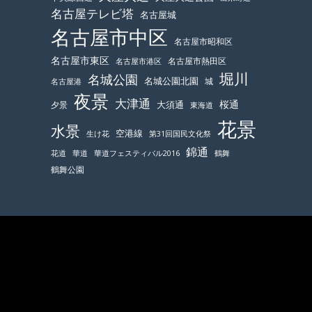
名古屋テレビ塔
名古屋城
名古屋市中区
名古屋市昭和区
名古屋市東区
名古屋市熱田区
名古屋市港区
堀川
名城公園
名城公園北園
城
名古屋港
夜景
大津通
桜通
大須通
夕景
東海道
花景
水景
空港線
生け花
第31回国民文化祭
錦通
鶴舞
花道
華道
華道フェスティバル2016
鶴舞公園