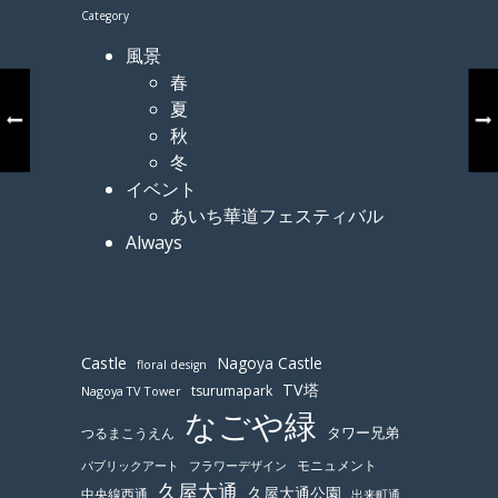
Category
風景
春
夏
秋
冬
イベント
あいち華道フェスティバル
Always
Castle
Nagoya Castle
floral design
TV塔
tsurumapark
Nagoya TV Tower
なごや緑
つるまこうえん
タワー兄弟
モニュメント
パブリックアート
フラワーデザイン
久屋大通
久屋大通公園
中央線西通
出来町通