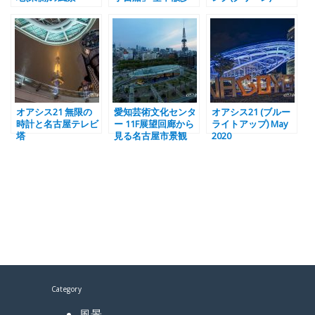
オアシス21 無限の
愛知芸術文化センタ
オアシス21 (ブルー
時計と名古屋テレビ
ー 11F展望回廊から
ライトアップ) May
塔
見る名古屋市景観
2020
Category
風景