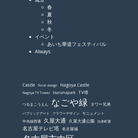
春
夏
秋
冬
イベント
あいち華道フェスティバル
Always
Castle
Nagoya Castle
floral design
TV塔
tsurumapark
Nagoya TV Tower
なごや緑
つるまこうえん
タワー兄弟
モニュメント
パブリックアート
フラワーデザイン
久屋大通
久屋大通公園
中央線西通
出来町通
名古屋テレビ塔
名古屋城