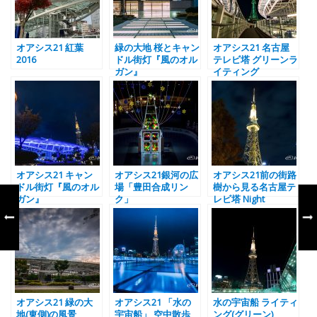
オアシス21 紅葉
緑の大地 桜とキャン
オアシス21 名古屋
2016
ドル街灯『風のオル
テレビ塔 グリーンラ
ガン』
イティング
オアシス21 キャン
オアシス21銀河の広
オアシス21前の街路
ドル街灯『風のオル
場「豊田合成リン
樹から見る名古屋テ
ガン』
ク」
レビ塔 Night
オアシス21 緑の大
オアシス21 「水の
水の宇宙船 ライティ
地(東側)の風景
宇宙船」 空中散歩
ング(グリーン)