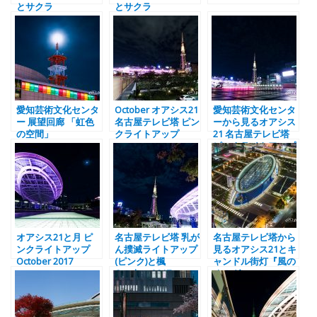
とサクラ
とサクラ
愛知芸術文化センタ
October オアシス21
愛知芸術文化センタ
ー 展望回廊 「虹色
名古屋テレビ塔 ピン
ーから見るオアシス
の空間」
クライトアップ
21 名古屋テレビ塔
ピンクライトアップ
オアシス21と月 ピ
名古屋テレビ塔 乳が
名古屋テレビ塔から
ンクライトアップ
ん撲滅ライトアップ
見るオアシス21とキ
October 2017
(ピンク)と楓
ャンドル街灯『風の
October 2017
オルガン』