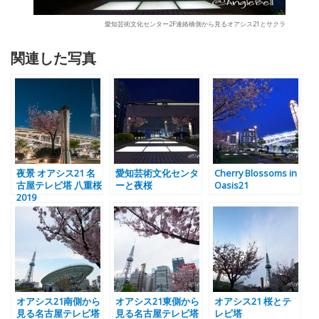
愛知芸術文化センター2F連絡橋側から見るオアシス21とサクラ
関連した写真
夜景 オアシス21 名
愛知芸術文化センタ
Cherry Blossoms in
古屋テレビ塔 八重桜
ーと夜桜
Oasis21
2019
オアシス21南側から
オアシス21東側から
オアシス21 桜とテ
見る名古屋テレビ塔
見る名古屋テレビ塔
レビ塔