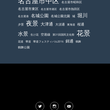
名古屋市中区
名古屋市昭和区
名古屋市東区
名古屋市熱田区
名古屋市港区
堀川
名城公園
名城公園北園
城
名古屋港
夜景
大津通
桜通
大須通
夕景
東海道
花景
水景
空港線
生け花
第31回国民文化祭
錦通
鶴舞
花道
華道
華道フェスティバル2016
鶴舞公園