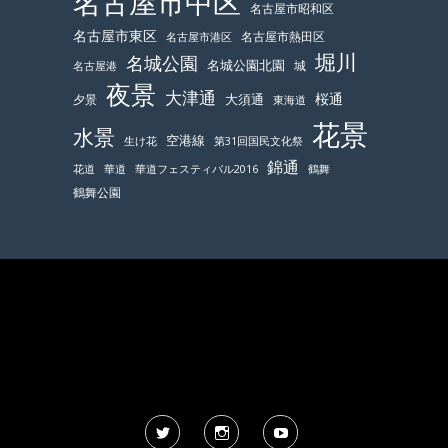
名古屋市中区
名古屋市昭和区
名古屋市東区
名古屋市熱田区
名古屋市港区
堀川
名城公園
名城公園北園
城
名古屋港
夜景
大津通
桜通
大須通
夕景
東海道
花景
水景
空港線
生け花
第31回国民文化祭
錦通
鶴舞
花道
華道
華道フェスティバル2016
鶴舞公園