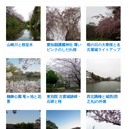
山崎川と桜並木
愛知縣護國神社 薄い
雨の日の大寒桜と名
ピンクのしだれ桜
古屋城ライトアップ
鶴舞公園 竜ヶ池と花
東別院 古渡城跡碑・
西北隅櫓と城西(西
景
石碑と桜
之丸)の外堀