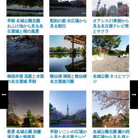
早朝 名城公園北園
彫刻の庭 水広場から
オアシス21東側から
おふけ池から見る名
見る朝日
見る名古屋テレビ塔
古屋城と桜の風景
とサクラ
御深井堀 花筵と水面
龍仙湖 湖面と観仙楼
名城公園 ネコとツツ
の名古屋城 早朝
名古屋徳川園
ジ
夜景 名城公園 加藤
早朝 いこいの広場か
名城公園北園 藤の回
清正像と能楽堂
ら見た名古屋テレビ
廊広場から見る 桜と