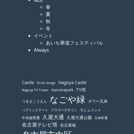
春
夏
秋
冬
イベント
あいち華道フェスティバル
Always
Castle
Nagoya Castle
floral design
TV塔
tsurumapark
Nagoya TV Tower
なごや緑
つるまこうえん
タワー兄弟
モニュメント
パブリックアート
フラワーデザイン
久屋大通
久屋大通公園
中央線西通
出来町通
名古屋テレビ塔
名古屋城