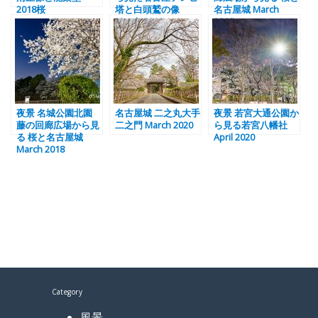
2018桜
塔と白頭鷲の像
名古屋城 March
March 2018
2018
夜景 名城公園北園
名古屋城 二之丸大手
夜景 若宮大通公園か
藤の回廊広場から見
二之門 March 2020
ら見る若宮八幡社
る 桜と名古屋城
April 2020
March 2018
Category
風景