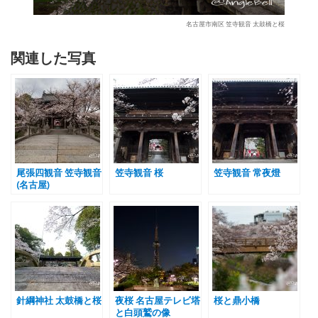
名古屋市南区 笠寺観音 太鼓橋と桜
関連した写真
尾張四観音 笠寺観音
笠寺観音 桜
笠寺観音 常夜燈
(名古屋)
針綱神社 太鼓橋と桜
夜桜 名古屋テレビ塔
桜と鼎小橋
と白頭鷲の像