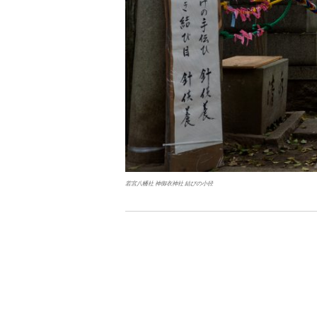
若宮八幡社 神御衣神社 結びの小径