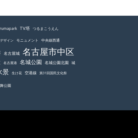
TV塔
urumapark
つるまこうえん
モニュメント
中央線西通
ーデザイン
名古屋市中区
塔
名古屋城
名城公園
区
名城公園北園
城
名古屋港
水景
空港線
生け花
第31回国民文化祭
鶴舞公園