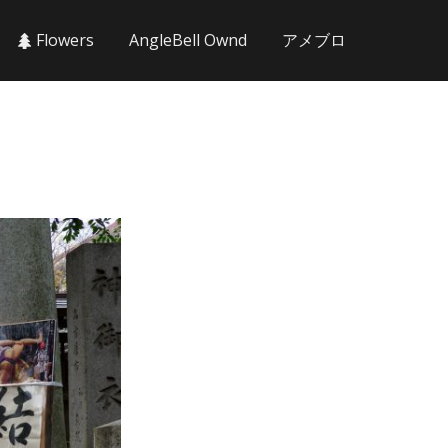
Flowers
AngleBell Ownd
アメブロ