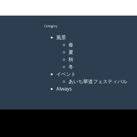
Category
風景
春
夏
秋
冬
イベント
あいち華道フェスティバル
Always