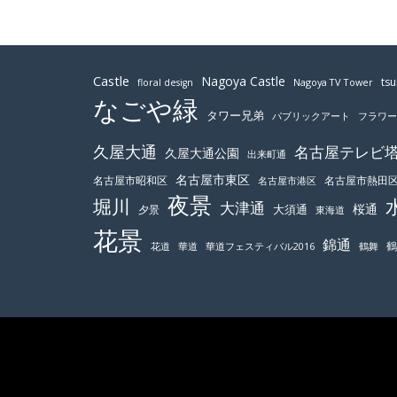
Castle
Nagoya Castle
ts
Nagoya TV Tower
floral design
なごや緑
タワー兄弟
パブリックアート
フラワ
久屋大通
名古屋テレビ
久屋大通公園
出来町通
名古屋市東区
名古屋市昭和区
名古屋市熱田
名古屋市港区
夜景
堀川
大津通
桜通
大須通
夕景
東海道
花景
錦通
鶴舞
花道
華道
華道フェスティバル2016