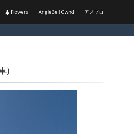
Flowers
AngleBell Ownd
アメブロ
車)