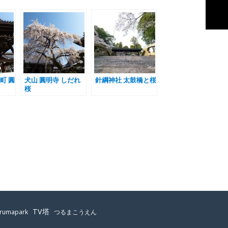
町 圓
犬山 圓明寺 しだれ
針綱神社 太鼓橋と桜
桜
TV塔
urumapark
つるまこうえん