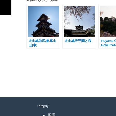
犬山城前広場 車山
犬山城天守閣と桜
Inuyama C
(山車)
Aichi Pref
Category
風景