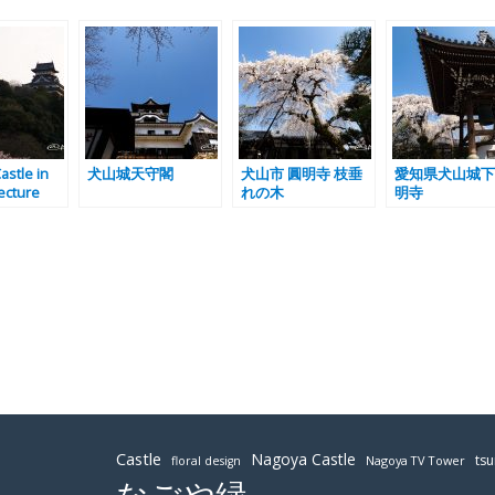
astle in
犬山城天守閣
犬山市 圓明寺 枝垂
愛知県犬山城下
ecture
れの木
明寺
Castle
Nagoya Castle
ts
Nagoya TV Tower
floral design
なごや緑