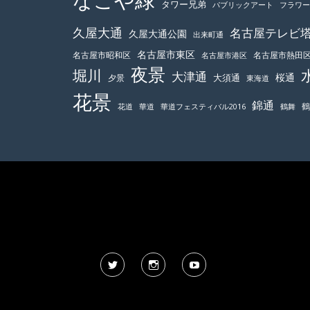
タワー兄弟
パブリックアート
フラワ
久屋大通
名古屋テレビ
久屋大通公園
出来町通
名古屋市東区
名古屋市昭和区
名古屋市熱田
名古屋市港区
夜景
堀川
大津通
桜通
大須通
夕景
東海道
花景
錦通
鶴舞
花道
華道
華道フェスティバル2016
Twitter
Instagram
YouTube
風景写真 人物の写り込みについて