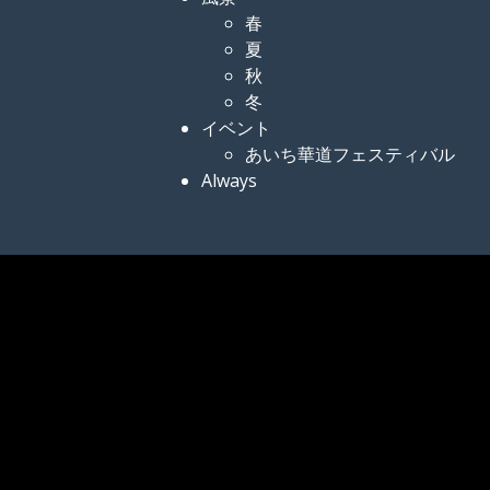
春
夏
秋
冬
イベント
あいち華道フェスティバル
Always