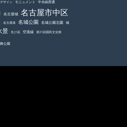
モニュメント
中央線西通
ーデザイン
名古屋市中区
塔
名古屋城
名城公園
区
名城公園北園
城
名古屋港
水景
空港線
生け花
第31回国民文化祭
鶴舞公園