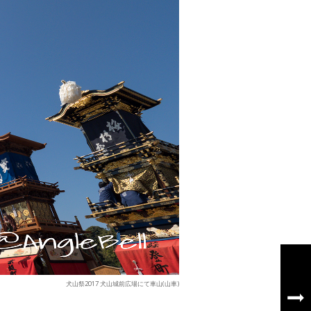
犬山祭2017 犬山城前広場にて車山(山車)