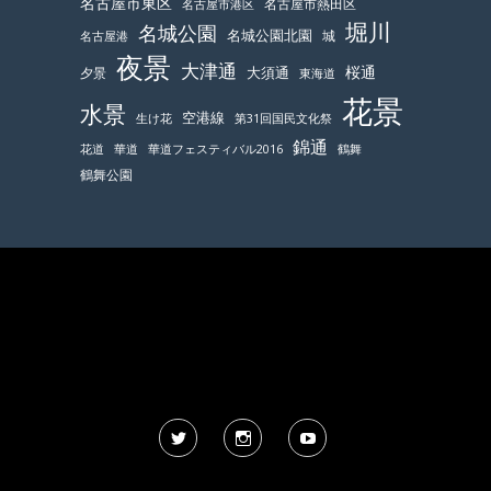
名古屋市東区
名古屋市熱田区
名古屋市港区
堀川
名城公園
名城公園北園
城
名古屋港
夜景
大津通
桜通
大須通
夕景
東海道
花景
水景
空港線
生け花
第31回国民文化祭
錦通
鶴舞
花道
華道
華道フェスティバル2016
鶴舞公園
Twitter
Instagram
YouTube