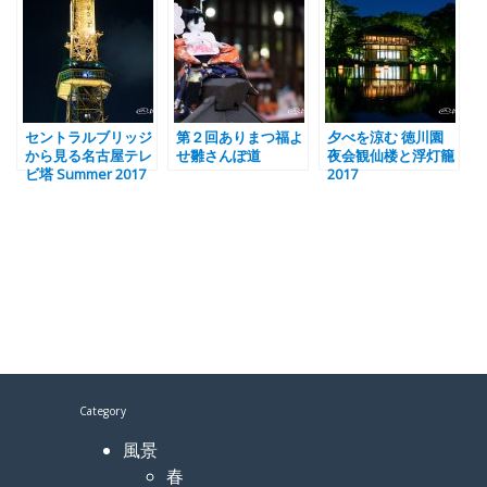
セントラルブリッジ
第２回ありまつ福よ
夕べを涼む 徳川園
から見る名古屋テレ
せ雛さんぽ道
夜会観仙楼と浮灯籠
ビ塔 Summer 2017
2017
Category
風景
春