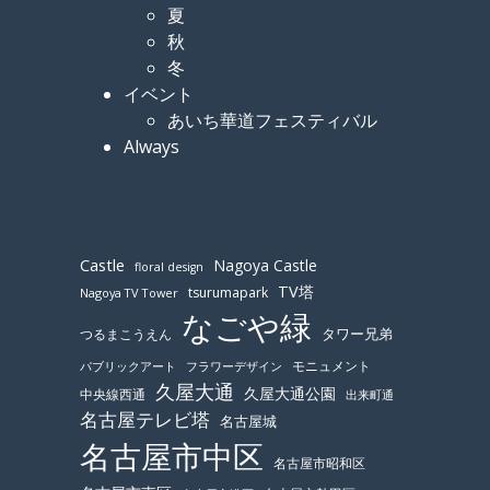
夏
秋
冬
イベント
あいち華道フェスティバル
Always
Castle
Nagoya Castle
floral design
TV塔
tsurumapark
Nagoya TV Tower
なごや緑
つるまこうえん
タワー兄弟
モニュメント
パブリックアート
フラワーデザイン
久屋大通
久屋大通公園
中央線西通
出来町通
名古屋テレビ塔
名古屋城
名古屋市中区
名古屋市昭和区