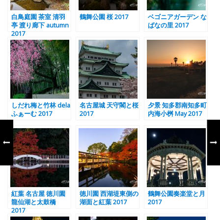
白鳥庭園 茶室 清羽
鶴舞公園 桜 2017
ベゴニアガーデン な
亭 渡り廊下 autumn
ばなの里 2017
2017
しだれ梅と竹林 dela
名古屋城 天守閣と桜
夕景 知多郡南知多町
ふぁーむ 2017
2017
内海小桝 May 2017
紅葉 名古屋 徳川園
徳川園 西湖堤東側の
鶴舞公園奏楽堂と月
龍仙湖と太鼓橋
湖面と紅葉 2017
2017
2017