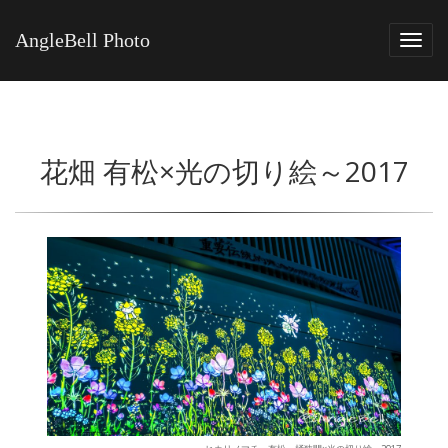
AngleBell Photo
Tog
navi
花畑 有松×光の切り絵～2017