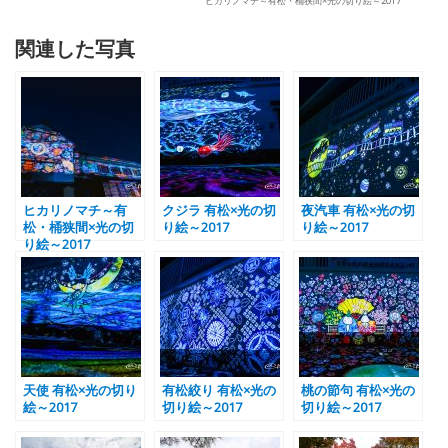
ヒカリノマチ～有松・桶狭間×光の切り絵～2017
関連した写真
ヒカリノマチ～有
クジラ 有松×光の切
夜汽車 有松×光の切
松・桶狭間×光の切
り絵～2017
り絵～2017
り絵～2017
天使 有松×光の切り
有松絞り 有松×光の
桃の節句 有松×光の
絵～2017
切り絵～2017
切り絵～2017