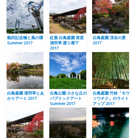
熱田記念橋と風の環
紅葉 白鳥庭園 茶室
白鳥庭園 渓谷の景
Summer 2017
清羽亭 渡り廊下
2017
2017
白鳥庭園 清羽亭とあ
白鳥公園 小さな丘の
白鳥庭園 竹林「モウ
かりアート 2017
パブリックアート
ソウチク」のライト
Summer 2017
アップ 2017