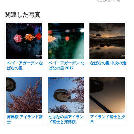
なばなの里 2016桜
関連した写真
ベゴニアガーデン な
ベゴニアガーデン な
なばなの里 中央の池
ばなの里
ばなの里 2017
河津桜 アイランド富
なばなの里アイラン
アイランド富士と夕
士
ド富士と河津桜
日