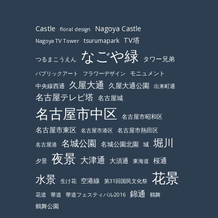
Castle
Nagoya Castle
floral design
TV塔
tsurumapark
Nagoya TV Tower
なごや緑
つるまこうえん
タワー兄弟
モニュメント
パブリックアート
フラワーデザイン
久屋大通
久屋大通公園
中央線西通
出来町通
名古屋テレビ塔
名古屋城
名古屋市中区
名古屋市昭和区
名古屋市東区
名古屋市熱田区
名古屋市港区
堀川
名城公園
名城公園北園
城
名古屋港
夜景
大津通
桜通
大須通
夕景
東海道
花景
水景
空港線
生け花
第31回国民文化祭
錦通
鶴舞
花道
華道
華道フェスティバル2016
鶴舞公園