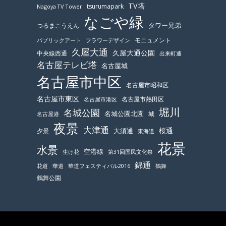
TV塔
tsurumapark
Nagoya TV Tower
なごや緑
つるまこうえん
タワー兄弟
モニュメント
パブリックアート
フラワーデザイン
久屋大通
久屋大通公園
中央線西通
出来町通
名古屋テレビ塔
名古屋城
名古屋市中区
名古屋市昭和区
名古屋市東区
名古屋市熱田区
名古屋市港区
堀川
名城公園
名城公園北園
城
名古屋港
夜景
大津通
桜通
大須通
夕景
東海道
花景
水景
空港線
生け花
第31回国民文化祭
錦通
鶴舞
花道
華道
華道フェスティバル2016
鶴舞公園