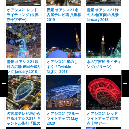
オアシス21 レッド
夜景 オアシス21 名
雪景 オアシス21 緑
ライティング (世界
古屋テレビ塔 八重桜
の大地(東側)の風景
赤十字デー)
2019
January 2018
雪景 オアシス21 銀
オアシス21 星のし
水の宇宙船 ライティ
河の広場 豊田合成リ
ずく「Twinkle
ング(グリーン)
ンク January 2018
Night」2018
名古屋テレビ塔から
オアシス21 (ブルー
オアシス21 レッド
見るオアシス21とキ
ライトアップ) May
ライトアップ (世界
ャンドル街灯『風の
2020
赤十字デー)
オルガン』