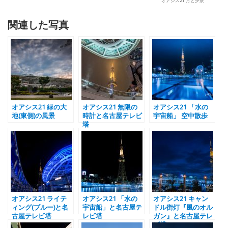
オアシス21 月と夕景
関連した写真
オアシス21 緑の大
オアシス21 無限の
オアシス21 「水の
地(東側)の風景
時計と名古屋テレビ
宇宙船」 空中散歩
塔
オアシス21 ライテ
オアシス21 「水の
オアシス21 キャン
ィング(ブルー)と名
宇宙船」と名古屋テ
ドル街灯『風のオル
古屋テレビ塔
レビ塔
ガン』と名古屋テレ
ビ塔