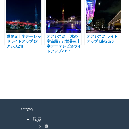
世界赤十字デー レッ
オアシス21 「水の
オアシス21 ライト
ドライトアップ (オ
宇宙船」と世界赤十
アップ July 2020
アシス21)
字デー テレビ塔ライ
トアップ2017
Category
風景
春