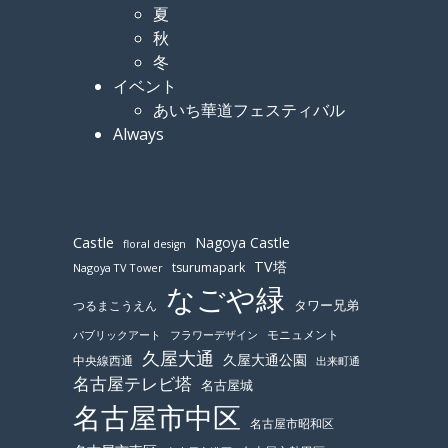
夏
秋
冬
イベント
あいち華道フェスティバル
Always
Castle
Nagoya Castle
floral design
TV塔
tsurumapark
Nagoya TV Tower
なごや緑
つるまこうえん
タワー兄弟
モニュメント
パブリックアート
フラワーデザイン
久屋大通
久屋大通公園
中央線西通
出来町通
名古屋テレビ塔
名古屋城
名古屋市中区
名古屋市昭和区