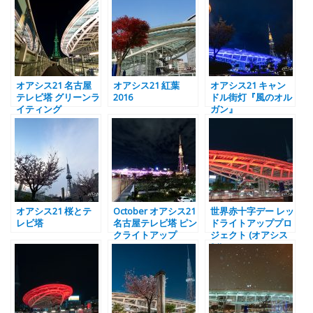
オアシス21 名古屋
オアシス21 紅葉
オアシス21 キャン
テレビ塔 グリーンラ
2016
ドル街灯『風のオル
イティング
ガン』
オアシス21 桜とテ
October オアシス21
世界赤十字デー レッ
レビ塔
名古屋テレビ塔 ピン
ドライトアッププロ
クライトアップ
ジェクト (オアシス
21)