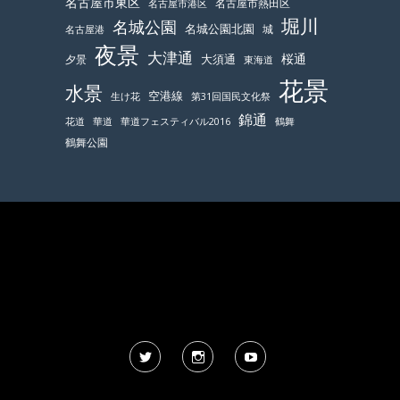
名古屋市東区
名古屋市熱田区
名古屋市港区
堀川
名城公園
名城公園北園
城
名古屋港
夜景
大津通
桜通
大須通
夕景
東海道
花景
水景
空港線
生け花
第31回国民文化祭
錦通
鶴舞
花道
華道
華道フェスティバル2016
鶴舞公園
Twitter
Instagram
YouTube