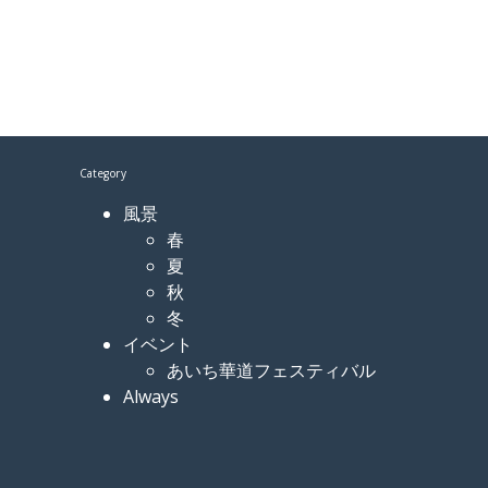
Category
風景
春
夏
秋
冬
イベント
あいち華道フェスティバル
Always