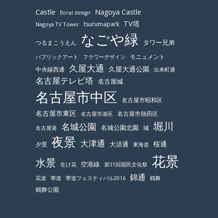
Castle
Nagoya Castle
floral design
TV塔
tsurumapark
Nagoya TV Tower
なごや緑
つるまこうえん
タワー兄弟
モニュメント
パブリックアート
フラワーデザイン
久屋大通
久屋大通公園
中央線西通
出来町通
名古屋テレビ塔
名古屋城
名古屋市中区
名古屋市昭和区
名古屋市東区
名古屋市熱田区
名古屋市港区
堀川
名城公園
名城公園北園
城
名古屋港
夜景
大津通
桜通
大須通
夕景
東海道
花景
水景
空港線
生け花
第31回国民文化祭
錦通
鶴舞
花道
華道
華道フェスティバル2016
鶴舞公園